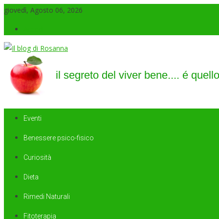
giovedì, Agosto 06, 2026
Accedi
Il blog di Rosanna
il segreto del viver bene…. é quello di saper sorridere sempre
Eventi
Benessere psico-fisico
Curiosità
Dieta
Rimedi Naturali
Fitoterapia