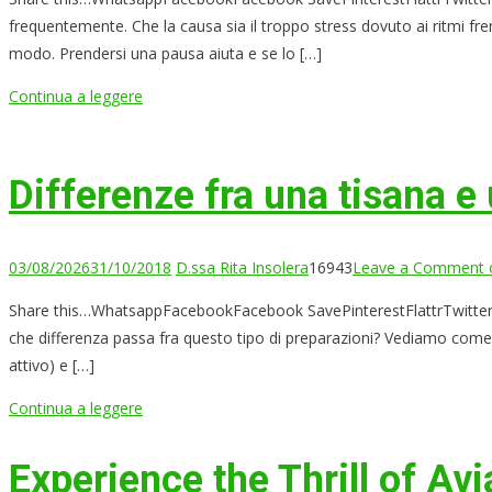
frequentemente. Che la causa sia il troppo stress dovuto ai ritmi fr
modo. Prendersi una pausa aiuta e se lo […]
Continua a leggere
Differenze fra una tisana e
03/08/2026
31/10/2018
D.ssa Rita Insolera
16943
Leave a Comment
o
Share this…WhatsappFacebookFacebook SavePinterestFlattrTwitterLin
che differenza passa fra questo tipo di preparazioni? Vediamo come de
attivo) e […]
Continua a leggere
Experience the Thrill of Av