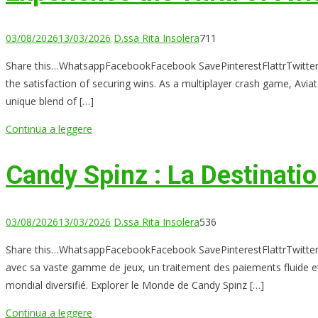
03/08/2026
13/03/2026
D.ssa Rita Insolera
711
Share this…WhatsappFacebookFacebook SavePinterestFlattrTwitterLin
the satisfaction of securing wins. As a multiplayer crash game, Aviato
unique blend of […]
Continua a leggere
Candy Spinz : La Destinatio
03/08/2026
13/03/2026
D.ssa Rita Insolera
536
Share this…WhatsappFacebookFacebook SavePinterestFlattrTwitterL
avec sa vaste gamme de jeux, un traitement des paiements fluide et
mondial diversifié. Explorer le Monde de Candy Spinz […]
Continua a leggere