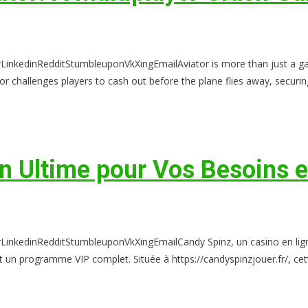
kedinRedditStumbleuponVkXingEmailAviator is more than just a game –
r challenges players to cash out before the plane flies away, securing t
n Ultime pour Vos Besoins e
inkedinRedditStumbleuponVkXingEmailCandy Spinz, un casino en lign
 un programme VIP complet. Située à https://candyspinzjouer.fr/, cet