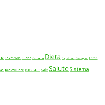
Dieta
Fame
Cucina
lite
Colesterolo
Curcuma
Digestione
Dimagrire
Salute
Sistema
Sale
iasi
Radicali Liberi
Raffreddore