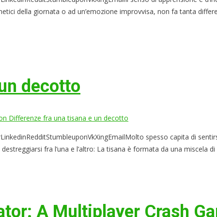
enetici della giornata o ad un’emozione improvvisa, non fa tanta diffe
 un decotto
n Differenze fra una tisana e un decotto
kedinRedditStumbleuponVkXingEmailMolto spesso capita di sentirsi d
streggiarsi fra l’una e l’altro: La tisana è formata da una miscela di e
iator: A Multiplayer Crash G