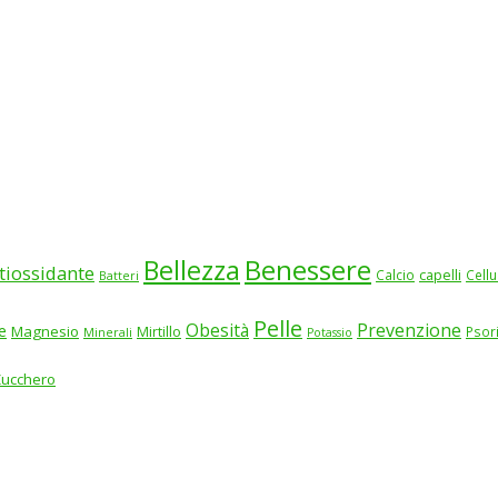
Benessere
Bellezza
tiossidante
Calcio
capelli
Cellu
Batteri
Pelle
Obesità
Prevenzione
e
Magnesio
Mirtillo
Psor
Minerali
Potassio
Zucchero