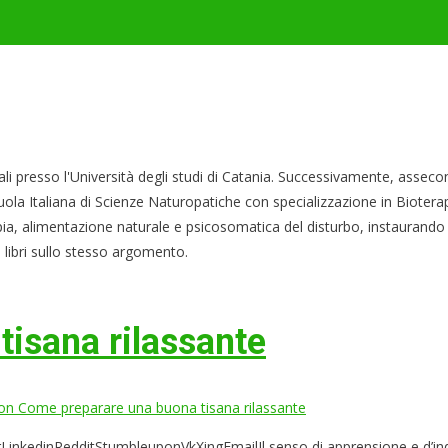
ali presso l'Università degli studi di Catania. Successivamente, asseco
uola Italiana di Scienze Naturopatiche con specializzazione in Biotera
erapia, alimentazione naturale e psicosomatica del disturbo, instaurando 
 libri sullo stesso argomento.
isana rilassante
n Come preparare una buona tisana rilassante
nkedinRedditStumbleuponVkXingEmailIl senso di apprensione e d’inq