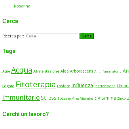
Rosanna
Cerca
Ricerca per:
Tags
Acqua
An
Aloe Arborescens
Alimentazione
Acne
Antinfiammatorio
Fitoterapia
Influenza
Limon
Fegato
Fosforo
Ipertensione
immunitario
Stress
Vitamine
Tossine
Virus
Vitamina C
Zinco
Cerchi un lavoro?