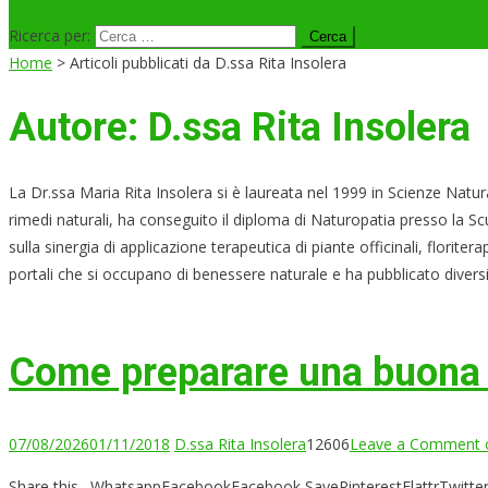
Ricerca per:
Home
>
Articoli pubblicati da D.ssa Rita Insolera
Autore:
D.ssa Rita Insolera
La Dr.ssa Maria Rita Insolera si è laureata nel 1999 in Scienze Natur
rimedi naturali, ha conseguito il diploma di Naturopatia presso la Sc
sulla sinergia di applicazione terapeutica di piante officinali, florit
portali che si occupano di benessere naturale e ha pubblicato diversi
Come preparare una buona t
07/08/2026
01/11/2018
D.ssa Rita Insolera
12606
Leave a Comment
o
Share this…WhatsappFacebookFacebook SavePinterestFlattrTwitterLi