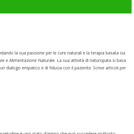
ndando la sua passione per le cure naturali e la terapia basata sui
pie e Alimentazione Naturale. La sua attività di naturopata si basa
un dialogo empatico e di fiducia con il paziente. Scrive articoli per
uietudine è uno stato d’animo che può succedere piuttosto