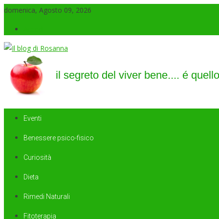
domenica, Agosto 09, 2026
Accedi
Il blog di Rosanna
il segreto del viver bene…. é quello di saper sorridere sempre
Eventi
Benessere psico-fisico
Curiosità
Dieta
Rimedi Naturali
Fitoterapia