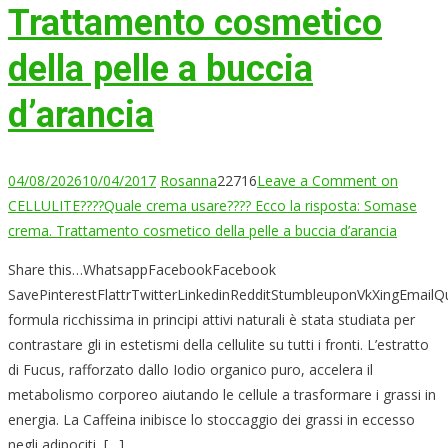
Trattamento cosmetico
della pelle a buccia
d’arancia
04/08/2026
10/04/2017
Rosanna
22716
Leave a Comment
on
CELLULITE????Quale crema usare???? Ecco la risposta: Somase
crema. Trattamento cosmetico della pelle a buccia d’arancia
Share this…WhatsappFacebookFacebook
SavePinterestFlattrTwitterLinkedinRedditStumbleuponVkXingEmailQ
formula ricchissima in principi attivi naturali è stata studiata per
contrastare gli in estetismi della cellulite su tutti i fronti. L’estratto
di Fucus, rafforzato dallo Iodio organico puro, accelera il
metabolismo corporeo aiutando le cellule a trasformare i grassi in
energia. La Caffeina inibisce lo stoccaggio dei grassi in eccesso
negli adipociti, […]