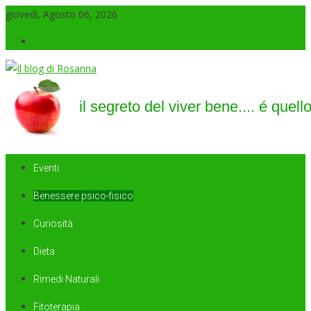
giovedì, Agosto 06, 2026
Accedi
Il blog di Rosanna
il segreto del viver bene…. é quello di saper sorridere sempre
Eventi
Benessere psico-fisico
Curiosità
Dieta
Rimedi Naturali
Fitoterapia