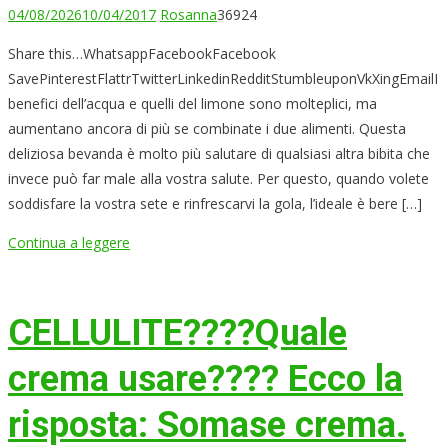
04/08/2026
10/04/2017
Rosanna
36924
Share this…WhatsappFacebookFacebook
SavePinterestFlattrTwitterLinkedinRedditStumbleuponVkXingEmailI
benefici dell’acqua e quelli del limone sono molteplici, ma
aumentano ancora di più se combinate i due alimenti. Questa
deliziosa bevanda è molto più salutare di qualsiasi altra bibita che
invece può far male alla vostra salute. Per questo, quando volete
soddisfare la vostra sete e rinfrescarvi la gola, l’ideale è bere […]
Continua a leggere
CELLULITE????Quale
crema usare???? Ecco la
risposta: Somase crema.