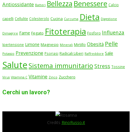
Benessere
Bellezza
Antiossidante
Calcio
Batteri
Dieta
Cucina
capelli
Cellulite
Colesterolo
Curcuma
Digestione
Fitoterapia
Influenza
Fame
Fegato
Fosforo
Dimagrire
Pelle
Obesità
Limone
Magnesio
Ipertensione
Mirtillo
Minerali
Prevenzione
Sale
Psoriasi
Radicali Liberi
Potassio
Raffreddore
Salute
Sistema immunitario
Stress
Tossine
Vitamine
Zucchero
Virus
Vitamina C
Zinco
Cerchi un lavoro?
Credits
RinoRusso.it