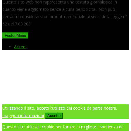
Questo sito web non rappresenta una testata giornalistica in
quanto viene aggiornato senza alcuna periodicità . Non può
pertanto considerarsi un prodotto editoriale ai sensi della legge n°
62 del 7.03.2001
Footer Menu
Accedi
Utilizzando il sito, accetti l'utilizzo dei cookie da parte nostra.
maggiori informazioni
Accetto
Questo sito utilizza i cookie per fornire la migliore esperienza di