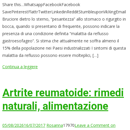
Share this…WhatsappFacebookFacebook
SavePinterestFlattrTwitterLinkedinRedditStumbleuponVkXingEmail
Bruciore dietro lo sterno, “pesantezza” allo stomaco o rigurgito in
bocca, quando si presentano di frequente, possono indicare la
presenza di una condizione definita “malattia da reflusso
gastroesofageo”. Si stima che attualmente ne soffra almeno il
15% della popolazione nei Paesi industrializzati I sintomi di questa
malattia da reflusso possono essere molteplici, […]
Continua a leggere
Artrite reumatoide: rimedi
naturali, alimentazione
05/08/2026
16/07/2017
Rosanna
17970
Leave a Comment
on