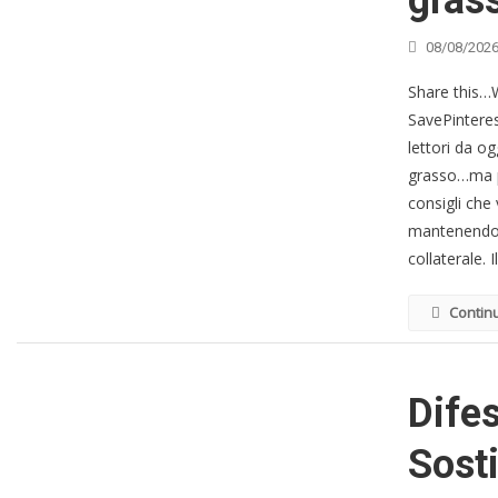
gras
08/08/202
Share this
SavePintere
lettori da og
grasso…ma pi
consigli che
mantenendo s
collaterale. I
Contin
Dife
Sosti