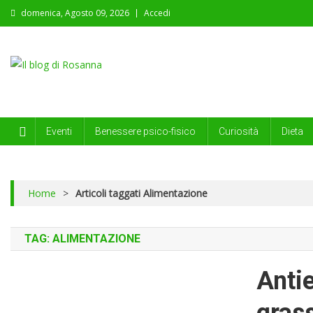
domenica, Agosto 09, 2026
Accedi
Il blog di Rosanna
il segreto del viver bene…. é quello di saper sorridere sempre
Eventi
Benessere psico-fisico
Curiosità
Dieta
Home
>
Articoli taggati Alimentazione
TAG:
ALIMENTAZIONE
Antie