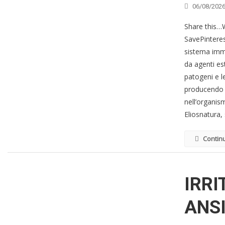
06/08/202
Share this
SavePinteres
sistema immu
da agenti est
patogeni e l
producendo gl
nell’organi
Eliosnatura, 
Contin
IRRI
ANS