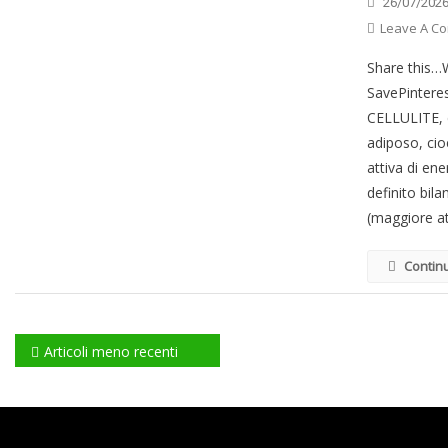
26/07/202
Leave A C
Share this
SavePintere
CELLULITE, c
adiposo, cio
attiva di en
definito bil
(maggiore at
Contin
Navigazione
Articoli meno recenti
articoli