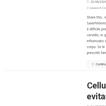
02/08/202
Leave A C
Share this
SavePintere
è difficile 
cervello, in
influenzato 
corpo. Se le
prescritti f
Contin
Cellu
evita