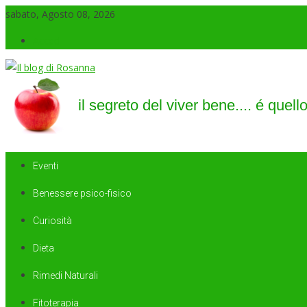
sabato, Agosto 08, 2026
Accedi
Il blog di Rosanna
il segreto del viver bene…. é quello di saper sorridere sempre
Eventi
Benessere psico-fisico
Curiosità
Dieta
Rimedi Naturali
Fitoterapia