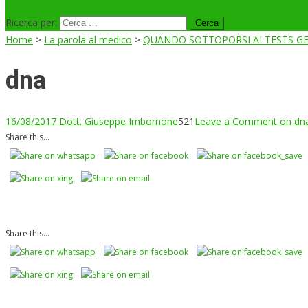
Ricerca per:
Home
>
La parola al medico
>
QUANDO SOTTOPORSI AI TESTS GE
dna
16/08/2017
Dott. Giuseppe Imbornone
521
Leave a Comment
on dn
Share this...
Share this...