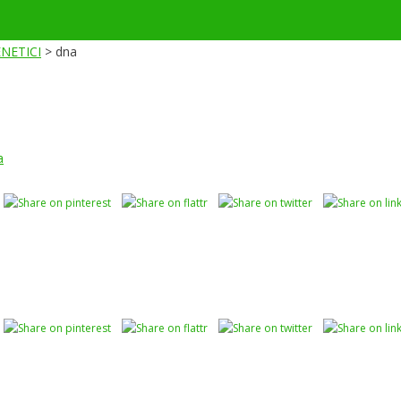
NETICI
>
dna
a