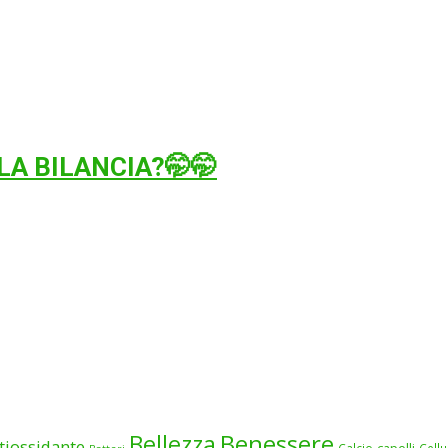
LA BILANCIA?🤭🤭
Benessere
Bellezza
tiossidante