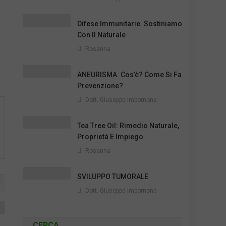
Difese Immunitarie. Sostiniamo
Con Il Naturale
Rosanna
ANEURISMA. Cos’è? Come Si Fa
Prevenzione?
Dott. Giuseppe Imbornone
Tea Tree Oil: Rimedio Naturale,
Proprietà E Impiego
Rosanna
SVILUPPO TUMORALE
Dott. Giuseppe Imbornone
CERCA