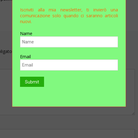
Rosanna
Iscriviti alla mia newsletter, ti invierò una
comunicazione solo quando ci saranno articoli
nuovi.
Name
bligatori sono contrassegnati
*
Email