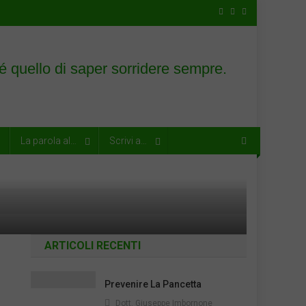
La parola al…
Scrivi a…
ARTICOLI RECENTI
Prevenire La Pancetta
Dott. Giuseppe Imbornone