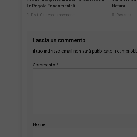
Le Regole Fondamentali.
Natura
Dott. Giuseppe Imbornone
Rosanna
Lascia un commento
Il tuo indirizzo email non sarà pubblicato.
I campi ob
Commento
*
Nome