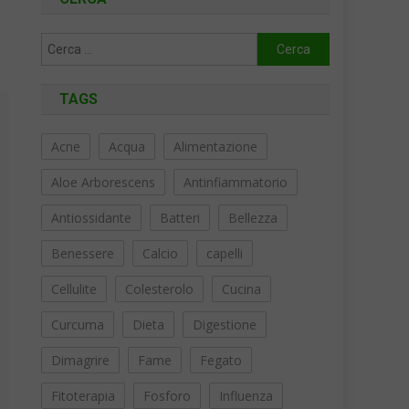
Ricerca
per:
TAGS
Acne
Acqua
Alimentazione
Aloe Arborescens
Antinfiammatorio
Antiossidante
Batteri
Bellezza
Benessere
Calcio
capelli
Cellulite
Colesterolo
Cucina
Curcuma
Dieta
Digestione
Dimagrire
Fame
Fegato
Fitoterapia
Fosforo
Influenza