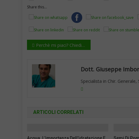
Share this...
Navigazione
Perchè mi piaci? Chiedilo ai NEUROTRASMETTITORI
articoli
Dott. Giuseppe Imbo
Specialista in Chir. Generale
ARTICOLI CORRELATI
Acqua. L’importanza Dell’idratazione E
Semi Di Pom