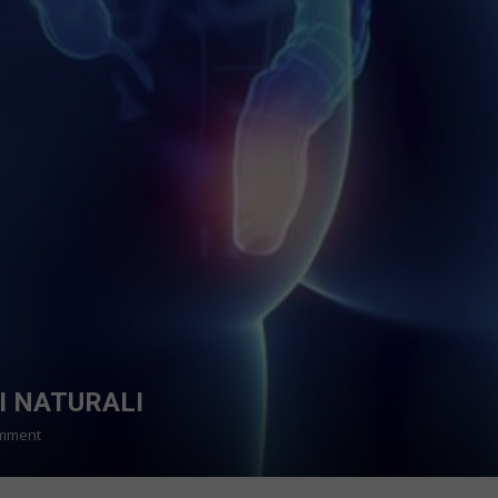
DI NATURALI
On
omment
Emorroidi???
Stop!!!!