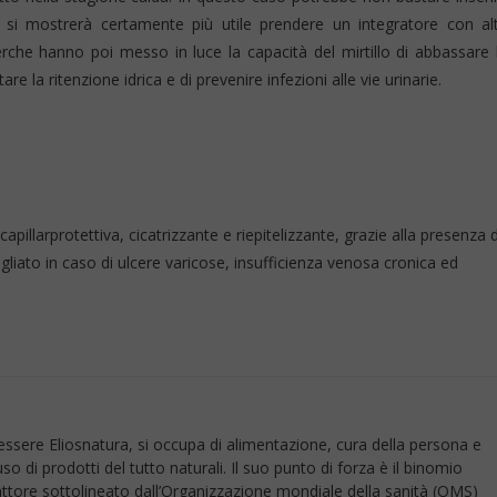
ma si mostrerà certamente più utile prendere un integratore con al
ricerche hanno poi messo in luce la capacità del mirtillo di abbassare 
e la ritenzione idrica e di prevenire infezioni alle vie urinarie.
pillarprotettiva, cicatrizzante e riepitelizzante, grazie alla presenza d
gliato in caso di ulcere varicose, insufficienza venosa cronica ed
sere Eliosnatura, si occupa di alimentazione, cura della persona e
so di prodotti del tutto naturali. Il suo punto di forza è il binomio
attore sottolineato dall’Organizzazione mondiale della sanità (OMS)