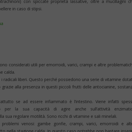
trachinoni) con spiccate proprietà lassative, oltre a mucillagini c
lere in caso di stipsi.
ua
sono considerati utili per emorroidi, varici, crampi e altre problematic
ne calda.
o i radicali liberi. Questo perché possiedono una serie di vitamine dota
razie alla presenza in questi piccoli frutti delle antocianine, sostan
rattutto se ad essere infiammato è l’intestino. Viene infatti spes
 per la sua capacità di agire anche sull’attività enzimati
 sua regolare motilità. Sono ricchi di vitamine e sali minelali.
 problemi venosi: gambe gonfie, crampi, varici, emorroidi e alt
utto nella stagione calda. In questo caso potrebbe non bastare inseri