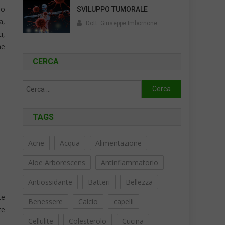
io
SVILUPPO TUMORALE
a,
Dott. Giuseppe Imbornone
i,
he
CERCA
Ricerca
per:
TAGS
Acne
Acqua
Alimentazione
Aloe Arborescens
Antinfiammatorio
Antiossidante
Batteri
Bellezza
te
Benessere
Calcio
capelli
te
Cellulite
Colesterolo
Cucina