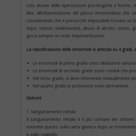
solo alcune delle ripercussioni psicologiche e fisiche
dire, all’infiammazione del plesso emorroidario che cir
considerando che è pressoché impossibile trovare un fat
stipsi, tumori, sedentarietà, abuso di alcolici, stress,
gioca sempre un ruolo importantissimo.
La classificazione delle emorroidi si articola su 4 gradi, 
Le emorroidi di primo grado sono dilatazioni varico
Le emorroidi di secondo grado sono i noduli che pr
Nel terzo grado, si deve intervenire manualmente per 
Nel quarto grado le protrusioni sono permanenti.
Sintomi
1. Sanguinamento rettale
Il sanguinamento rettale è il più comune dei sintomi 
noterete questo sulla carta igienica dopo un movimento i
o sullo sgabello.