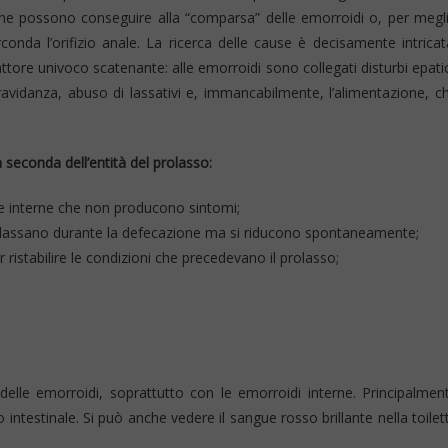
, che possono conseguire alla “comparsa” delle emorroidi o, per megl
conda l’orifizio anale. La ricerca delle cause è decisamente intricat
tore univoco scatenante: alle emorroidi sono collegati disturbi epatic
 gravidanza, abuso di lassativi e, immancabilmente, l’alimentazione, c
a seconda dell’entità del prolasso:
se interne che non producono sintomi;
olassano durante la defecazione ma si riducono spontaneamente;
ristabilire le condizioni che precedevano il prolasso;
delle emorroidi, soprattutto con le emorroidi interne. Principalmen
ntestinale. Si può anche vedere il sangue rosso brillante nella toilet