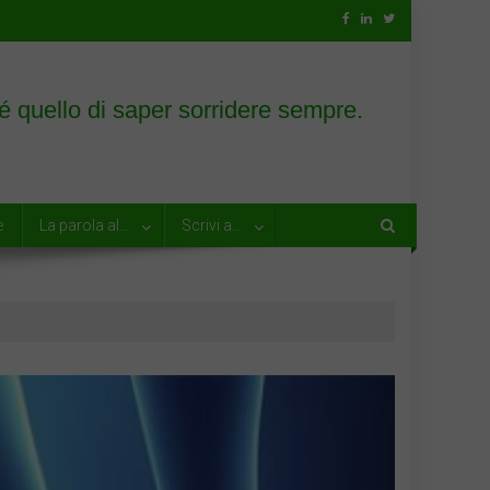
e
La parola al…
Scrivi a…