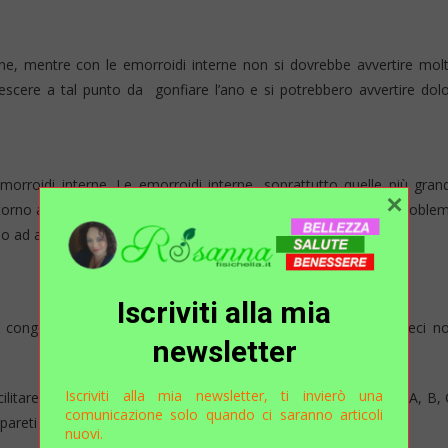
ne, mentre con le emorroidi interne non si dovrebbe avvertire mol
escere a tal punto da gonfiare l’ano e si potrebbero avvertire dolo
 emorroidi interne. Le emorroidi interne, soprattutto quelle più grand
×
ntorno alla zona anale e provoca prurito. Potrebbe essere un proble
d alleviare l’irritazione e prurito.
Iscriviti alla mia
ia congestionato ma che abbia un’evacuazione regolare con feci n
newsletter
Iscriviti alla mia newsletter, ti invierò una
litare il transito intestinale. E’ importante l’apporto di vitamine A, B, 
comunicazione solo quando ci saranno articoli
pareti venose che nelle emorroidi diventano più fragili.
nuovi.