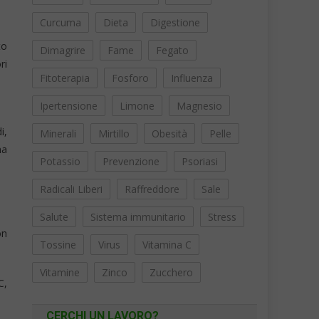
Curcuma
Dieta
Digestione
to
Dimagrire
Fame
Fegato
ri
Fitoterapia
Fosforo
Influenza
Ipertensione
Limone
Magnesio
i,
Minerali
Mirtillo
Obesità
Pelle
ma
Potassio
Prevenzione
Psoriasi
Radicali Liberi
Raffreddore
Sale
Salute
Sistema immunitario
Stress
on
Tossine
Virus
Vitamina C
Vitamine
Zinco
Zucchero
C,
CERCHI UN LAVORO?