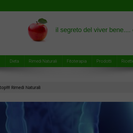
empre
Dieta
Rimedi Naturali
Fitoterapia
Prodotti
Ricett
op!!!! Rimedi Naturali