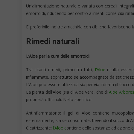
Un’alimentazione naturale e variata con cereali integrali, 
emorroidi, riducendo per contro alimenti come cibi raffinat
E’ preferibile inoltre arricchirla con cibi che favoriscono l
Rimedi naturali
L’Aloe per la cura delle emorroidi
Tra i tanti rimedi, primo tra tutti,
l’Aloe
risulta essere
infiammate, soprattutto se accompagnate da stitichezz
L’Aloe può essere utilizzata sia per via interna (il succo 
La pianta dell’Aloe (sia di Aloe Vera, che di
Aloe Arbore
proprietà officinali. Nello specifico:
Antinfiammatorio: il gel di Aloe contiene mucopolisac
esternamente, sia se consumate, bevendo il succo di Aloe
Cicatrizzante:
l’Aloe c
ontiene delle sostanze ad azione ci