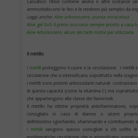
Lassativo: l’Aloe contiene aloina e altre sostanze (an
ammorbidiscono le feci e le rendono più semplici da espel
Leggi anche:
Aloe arborescens: pianta miracolosa
Aloe gel SoS: il primo soccorso sempre pronto a casa t
Aloe Arborescens: alcuni dei tanti motivi per utilizzarla
Il mirtillo
I mirtilli
proteggono il cuore e la circolazione. I mirtilli 
circolatorie che si intensificano soprattutto nella stagio
I mirtilli sono potenti antiossidanti naturali contrastan
di questa capacità (come la vitamina C) ma soprattutto g
che appartengono alla classe dei flavonoidi.
Il mirtillo ha ottime proprietà antinfiammatorie, sop
consigliato in caso di diarree o ulcere proprio
dell’intestino sgonfiando, sfiammando e contribuendo alla
I mirtilli
vengono spesso consigliati a chi soffre di
problematiche circolatorie che si intensificano sopratt