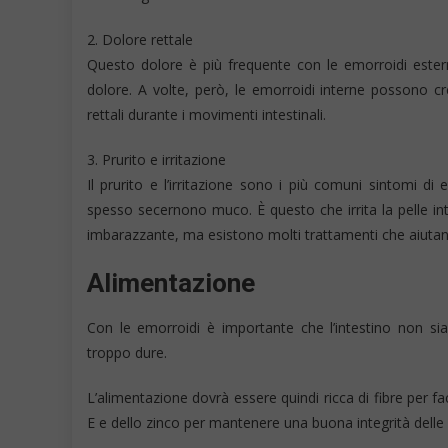
2. Dolore rettale
Questo dolore è più frequente con le emorroidi ester
dolore. A volte, però, le emorroidi interne possono cr
rettali durante i movimenti intestinali.
3. Prurito e irritazione
Il prurito e l’irritazione sono i più comuni sintomi di
spesso secernono muco. È questo che irrita la pelle i
imbarazzante, ma esistono molti trattamenti che aiutano a
Alimentazione
Con le emorroidi è importante che l’intestino non s
troppo dure.
L’alimentazione dovrà essere quindi ricca di fibre per faci
E e dello zinco per mantenere una buona integrità delle 