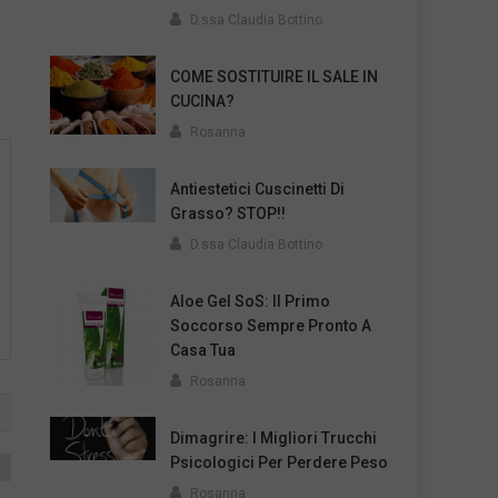
D.ssa Claudia Bottino
COME SOSTITUIRE IL SALE IN
CUCINA?
Rosanna
Antiestetici Cuscinetti Di
Grasso? STOP!!
D.ssa Claudia Bottino
Aloe Gel SoS: Il Primo
Soccorso Sempre Pronto A
Casa Tua
Rosanna
Dimagrire: I Migliori Trucchi
Psicologici Per Perdere Peso
Rosanna