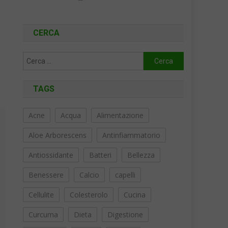
CERCA
Ricerca
per:
TAGS
Acne
Acqua
Alimentazione
Aloe Arborescens
Antinfiammatorio
Antiossidante
Batteri
Bellezza
Benessere
Calcio
capelli
Cellulite
Colesterolo
Cucina
Curcuma
Dieta
Digestione