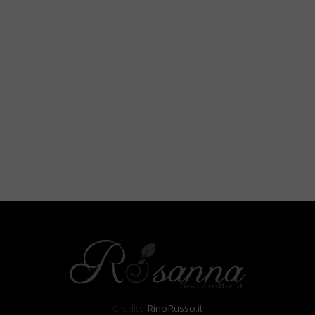
Credits
RinoRusso.it