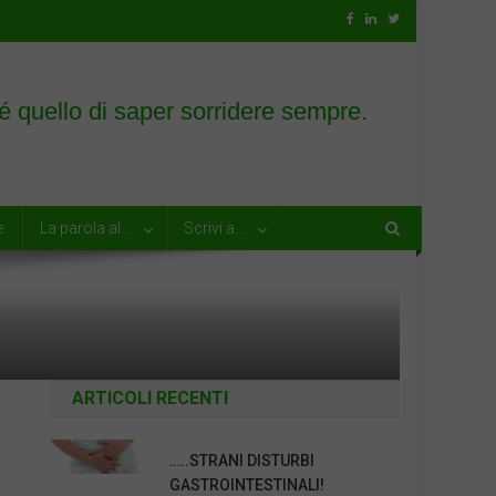
e
La parola al…
Scrivi a…
ARTICOLI RECENTI
…..STRANI DISTURBI
GASTROINTESTINALI!