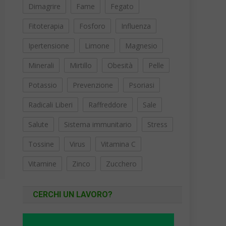
Dimagrire
Fame
Fegato
Fitoterapia
Fosforo
Influenza
Ipertensione
Limone
Magnesio
Minerali
Mirtillo
Obesità
Pelle
Potassio
Prevenzione
Psoriasi
Radicali Liberi
Raffreddore
Sale
Salute
Sistema immunitario
Stress
Tossine
Virus
Vitamina C
Vitamine
Zinco
Zucchero
CERCHI UN LAVORO?