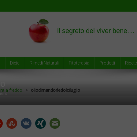
empre
Dieta
Rimedi Naturali
Fitoterapia
Prodotti
Ricett
IO
ura a freddo
>
oliodimandorledolciluglio
On
ment
Oliodimandorledolciluglio