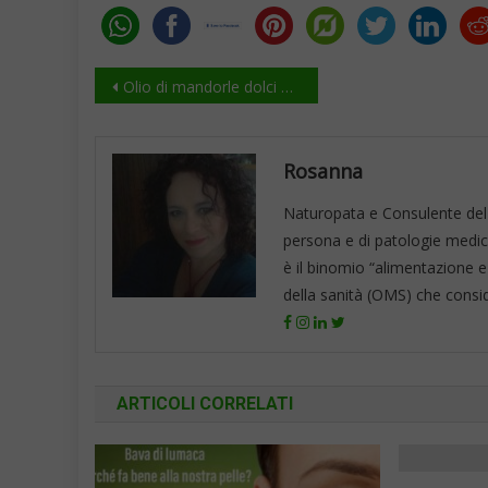
Navigazione
Olio di mandorle dolci spremitura a freddo
articoli
Rosanna
Naturopata e Consulente del 
persona e di patologie mediche
è il binomio “alimentazione e
della sanità (OMS) che consid
ARTICOLI CORRELATI