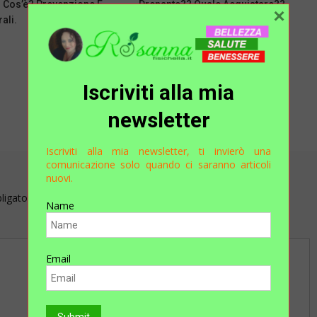
: Cos’è? Prevenzione E
Drenante?? Quale Acquistare??
×
ali.
Rosanna
Iscriviti alla mia
newsletter
Iscriviti alla mia newsletter, ti invierò una
comunicazione solo quando ci saranno articoli
nuovi.
bligatori sono contrassegnati
*
Name
Email