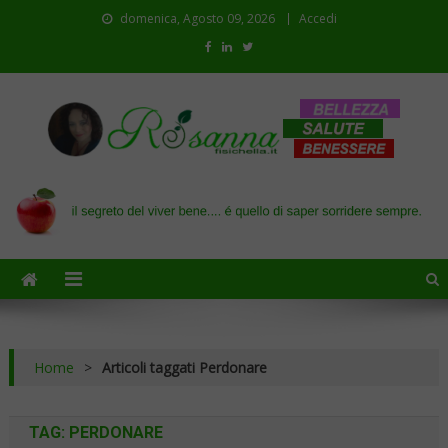
domenica, Agosto 09, 2026
Accedi
Il blog di Rosanna
il segreto del viver bene…. é quello di saper sorridere sempre
Home
>
Articoli taggati Perdonare
TAG:
PERDONARE