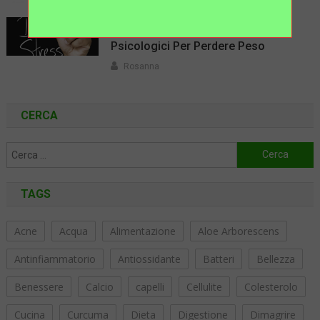
Dimagrire: I Migliori Trucchi
Psicologici Per Perdere Peso
Rosanna
CERCA
Ricerca
per:
TAGS
Acne
Acqua
Alimentazione
Aloe Arborescens
Antinfiammatorio
Antiossidante
Batteri
Bellezza
Benessere
Calcio
capelli
Cellulite
Colesterolo
Cucina
Curcuma
Dieta
Digestione
Dimagrire