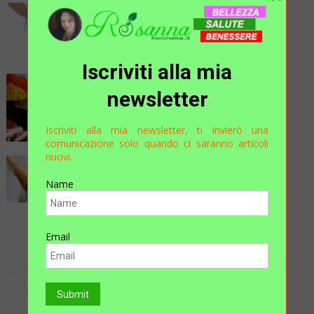
…..STRANI DISTURBI
GASTROINTESTINALI!
D.ssa Claudia Bottino
Iscriviti alla mia
COME SOSTITUIRE IL SALE IN
newsletter
CUCINA?
Rosanna
Iscriviti alla mia newsletter, ti invierò una
comunicazione solo quando ci saranno articoli
nuovi.
Antiestetici Cuscinetti Di Grasso?
STOP!!
Name
D.ssa Claudia Bottino
Email
Aloe Gel SoS: Il Primo Soccorso
Sempre Pronto A Casa Tua
Rosanna