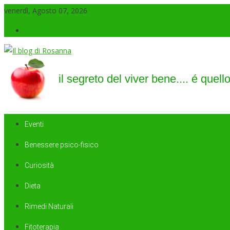
venerdì, Agosto 07, 2026
Accedi
Il blog di Rosanna
il segreto del viver bene…. é quello di saper sorridere sempre
Eventi
Benessere psico-fisico
Curiosità
Dieta
Rimedi Naturali
Fitoterapia