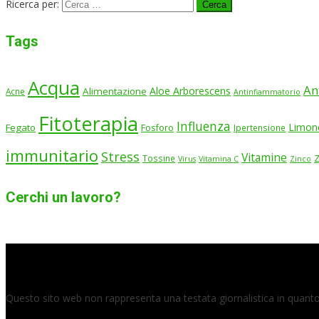
Ricerca per:
Tags
Acqua
An
Aloe Arborescens
Alimentazione
Acne
Antinfiammatorio
Fitoterapia
Influenza
Limon
Fegato
Fosforo
Ipertensione
immunitario
Stress
Vitamine
Tossine
Virus
Vitamina C
Zinco
Cerchi un lavoro?
Questo sito web non rappresenta una testata giornalistica in quanto 