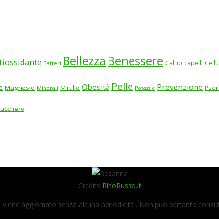
Benessere
Bellezza
tiossidante
Calcio
capelli
Cellu
Batteri
Pelle
Obesità
Prevenzione
e
Magnesio
Mirtillo
Psor
Minerali
Potassio
Zucchero
Credits
RinoRusso.it
viene aggiornato senza alcuna periodicità . Non può pertanto consider