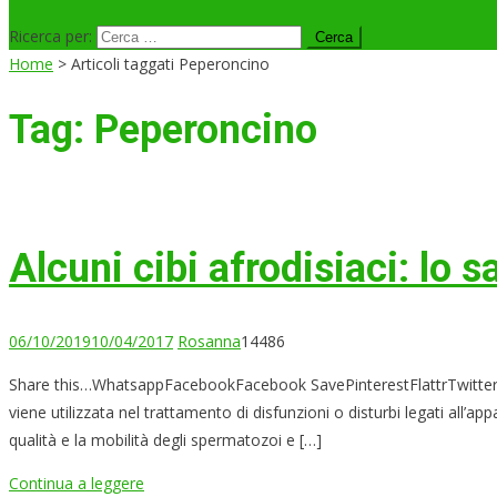
Ricerca per:
Home
>
Articoli taggati Peperoncino
Tag:
Peperoncino
Alcuni cibi afrodisiaci: lo
06/10/2019
10/04/2017
Rosanna
14486
Share this…WhatsappFacebookFacebook SavePinterestFlattrTwitterLin
viene utilizzata nel trattamento di disfunzioni o disturbi legati all’
qualità e la mobilità degli spermatozoi e […]
Continua a leggere