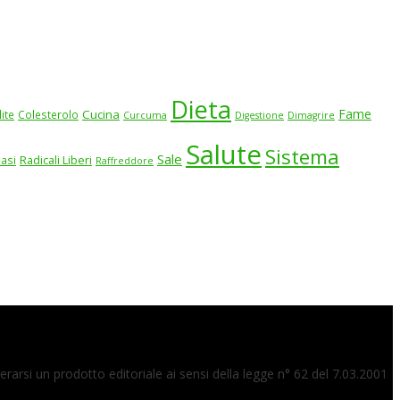
Dieta
Fame
Cucina
lite
Colesterolo
Curcuma
Digestione
Dimagrire
Salute
Sistema
Sale
iasi
Radicali Liberi
Raffreddore
arsi un prodotto editoriale ai sensi della legge n° 62 del 7.03.2001