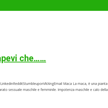
 sapevi che……
kedinRedditStumbleuponVkXingEmail Maca La maca, è una pianta dalle 
apparato sessuale maschile e femminile. Impotenza maschile e calo della l