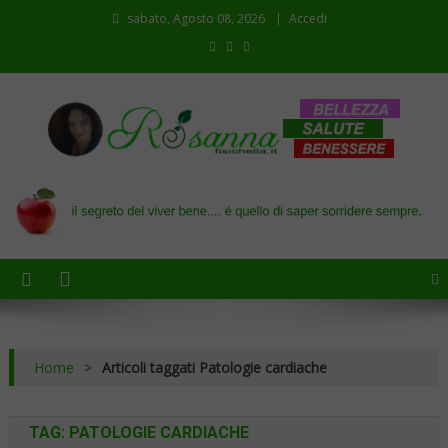
sabato, Agosto 08, 2026
Accedi
Il blog di Rosanna
il segreto del viver bene…. é quello di saper sorridere sempre
Home
>
Articoli taggati Patologie cardiache
TAG:
PATOLOGIE CARDIACHE