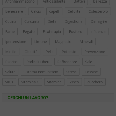
Antinfiammatorio
Antiossidante
Batteri
Bellezza
Benessere
Calcio
capelli
Cellulite
Colesterolo
Cucina
Curcuma
Dieta
Digestione
Dimagrire
Fame
Fegato
Fitoterapia
Fosforo
Influenza
Ipertensione
Limone
Magnesio
Minerali
Mirtillo
Obesità
Pelle
Potassio
Prevenzione
Psoriasi
Radicali Liberi
Raffreddore
Sale
Salute
Sistema immunitario
Stress
Tossine
Virus
Vitamina C
Vitamine
Zinco
Zucchero
CERCHI UN LAVORO?