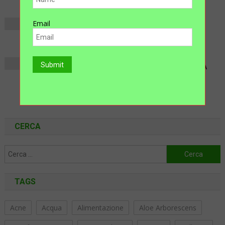
Dott. Giuseppe Imbornone
Email
L’OSTEOPOROSI
Dott. Giuseppe Imbornone
SEI PRONTO PER SALIRE SOPRA LA
BILANCIA?🤭🤭
Rosanna
CERCA
Ricerca
per:
TAGS
Acne
Acqua
Alimentazione
Aloe Arborescens