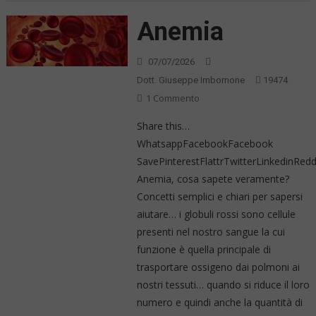
Anemia
07/07/2026
Dott. Giuseppe Imbornone
19474
Su
1 Commento
Anemia
Share this…
WhatsappFacebookFacebook
SavePinterestFlattrTwitterLinkedinRe
Anemia, cosa sapete veramente?
Concetti semplici e chiari per sapersi
aiutare… i globuli rossi sono cellule
presenti nel nostro sangue la cui
funzione è quella principale di
trasportare ossigeno dai polmoni ai
nostri tessuti… quando si riduce il loro
numero e quindi anche la quantità di