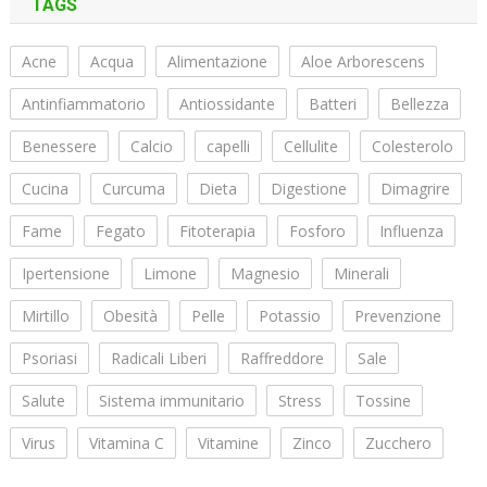
TAGS
Acne
Acqua
Alimentazione
Aloe Arborescens
Antinfiammatorio
Antiossidante
Batteri
Bellezza
Benessere
Calcio
capelli
Cellulite
Colesterolo
Cucina
Curcuma
Dieta
Digestione
Dimagrire
Fame
Fegato
Fitoterapia
Fosforo
Influenza
Ipertensione
Limone
Magnesio
Minerali
Mirtillo
Obesità
Pelle
Potassio
Prevenzione
Psoriasi
Radicali Liberi
Raffreddore
Sale
Salute
Sistema immunitario
Stress
Tossine
Virus
Vitamina C
Vitamine
Zinco
Zucchero