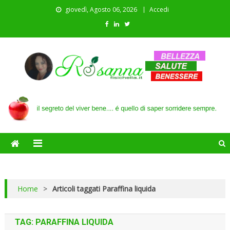
giovedì, Agosto 06, 2026
Accedi
Il blog di Rosanna
il segreto del viver bene…. é quello di saper sorridere sempre
Home
>
Articoli taggati Paraffina liquida
TAG:
PARAFFINA LIQUIDA