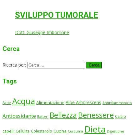
SVILUPPO TUMORALE
Dott. Giuseppe Imbornone
Cerca
Ricerca per:
Tags
Acqua
Aloe Arborescens
Alimentazione
Acne
Antinfiammatorio
Benessere
Bellezza
Antiossidante
Calcio
Batteri
Dieta
Cucina
capelli
Cellulite
Colesterolo
Curcuma
Digestione