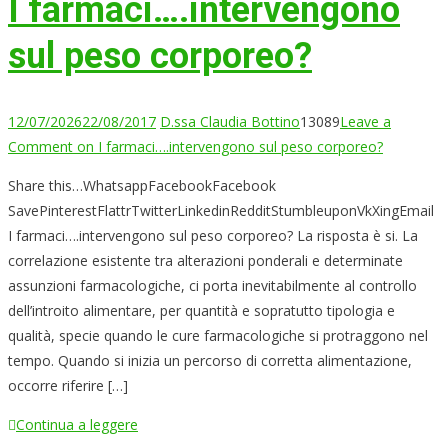
I farmaci….intervengono
sul peso corporeo?
12/07/2026
22/08/2017
D.ssa Claudia Bottino
13089
Leave a
Comment
on I farmaci….intervengono sul peso corporeo?
Share this…WhatsappFacebookFacebook
SavePinterestFlattrTwitterLinkedinRedditStumbleuponVkXingEmail
I farmaci….intervengono sul peso corporeo? La risposta è si. La
correlazione esistente tra alterazioni ponderali e determinate
assunzioni farmacologiche, ci porta inevitabilmente al controllo
dell’introito alimentare, per quantità e sopratutto tipologia e
qualità, specie quando le cure farmacologiche si protraggono nel
tempo. Quando si inizia un percorso di corretta alimentazione,
occorre riferire […]
Continua a leggere