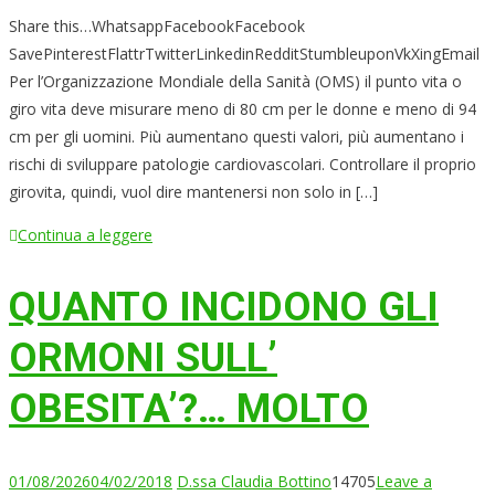
Share this…WhatsappFacebookFacebook
SavePinterestFlattrTwitterLinkedinRedditStumbleuponVkXingEmail
Per l’Organizzazione Mondiale della Sanità (OMS) il punto vita o
giro vita deve misurare meno di 80 cm per le donne e meno di 94
cm per gli uomini. Più aumentano questi valori, più aumentano i
rischi di sviluppare patologie cardiovascolari. Controllare il proprio
girovita, quindi, vuol dire mantenersi non solo in […]
Continua a leggere
QUANTO INCIDONO GLI
ORMONI SULL’
OBESITA’?… MOLTO
01/08/2026
04/02/2018
D.ssa Claudia Bottino
14705
Leave a