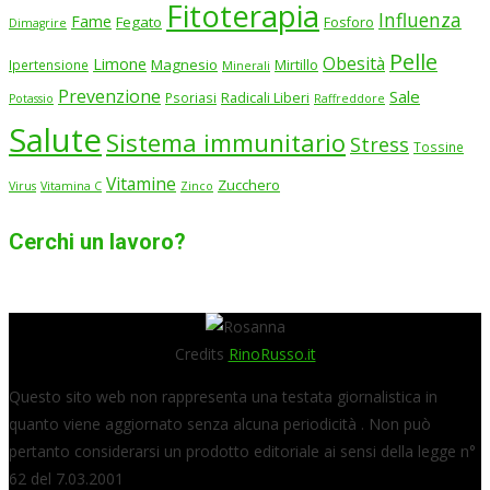
Fitoterapia
Influenza
Fame
Fegato
Fosforo
Dimagrire
Pelle
Obesità
Limone
Magnesio
Ipertensione
Mirtillo
Minerali
Prevenzione
Sale
Psoriasi
Radicali Liberi
Potassio
Raffreddore
Salute
Sistema immunitario
Stress
Tossine
Vitamine
Zucchero
Virus
Vitamina C
Zinco
Cerchi un lavoro?
Credits
RinoRusso.it
Questo sito web non rappresenta una testata giornalistica in
quanto viene aggiornato senza alcuna periodicità . Non può
pertanto considerarsi un prodotto editoriale ai sensi della legge n°
62 del 7.03.2001