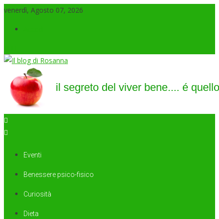
venerdì, Agosto 07, 2026
Accedi
Il blog di Rosanna
il segreto del viver bene…. é quello di saper sorridere sempre
Eventi
Benessere psico-fisico
Curiosità
Dieta