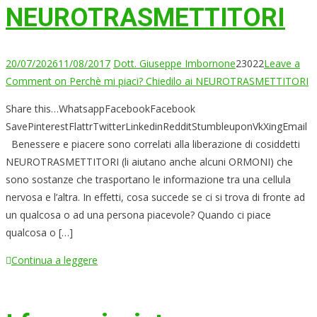
NEUROTRASMETTITORI
20/07/2026
11/08/2017
Dott. Giuseppe Imbornone
23022
Leave a
Comment
on Perchè mi piaci? Chiedilo ai NEUROTRASMETTITORI
Share this…WhatsappFacebookFacebook
SavePinterestFlattrTwitterLinkedinRedditStumbleuponVkXingEmail
Benessere e piacere sono correlati alla liberazione di cosiddetti
NEUROTRASMETTITORI (li aiutano anche alcuni ORMONI) che
sono sostanze che trasportano le informazione tra una cellula
nervosa e l’altra. In effetti, cosa succede se ci si trova di fronte ad
un qualcosa o ad una persona piacevole? Quando ci piace
qualcosa o […]
Continua a leggere