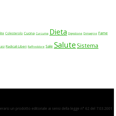
Dieta
Fame
Cucina
lite
Colesterolo
Curcuma
Digestione
Dimagrire
Salute
Sistema
Sale
iasi
Radicali Liberi
Raffreddore
arsi un prodotto editoriale ai sensi della legge n° 62 del 7.03.2001