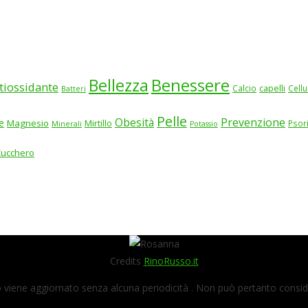
Benessere
Bellezza
tiossidante
Calcio
capelli
Cellu
Batteri
Pelle
Obesità
Prevenzione
e
Magnesio
Mirtillo
Psor
Minerali
Potassio
Zucchero
Credits
RinoRusso.it
viene aggiornato senza alcuna periodicità . Non può pertanto consider