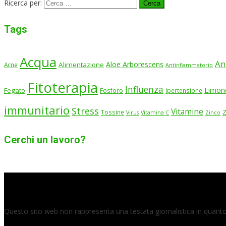
Ricerca per:
Tags
Acqua
An
Aloe Arborescens
Alimentazione
Acne
Antinfiammatorio
Fitoterapia
Influenza
Limon
Fegato
Fosforo
Ipertensione
immunitario
Stress
Vitamine
Tossine
Virus
Vitamina C
Zinco
Cerchi un lavoro?
Questo sito web non rappresenta una testata giornalistica in quanto 