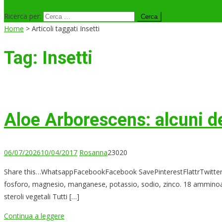
Ricerca per:
Home
>
Articoli taggati Insetti
Tag:
Insetti
Aloe Arborescens: alcuni dei
06/07/2026
10/04/2017
Rosanna
23020
Share this…WhatsappFacebookFacebook SavePinterestFlattrTwitterLink
fosforo, magnesio, manganese, potassio, sodio, zinco. 18 amminoacidi 
steroli vegetali Tutti […]
Continua a leggere