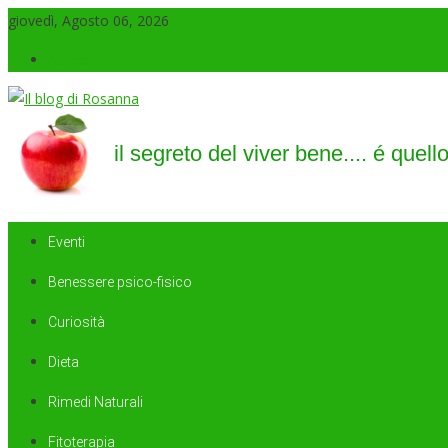
giovedì, Agosto 06, 2026
Accedi
Il blog di Rosanna
il segreto del viver bene…. é quello di saper sorridere sempre
Eventi
Benessere psico-fisico
Curiosità
Dieta
Rimedi Naturali
Fitoterapia