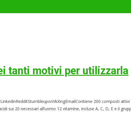
 tanti motivi per utilizzarla
edinRedditStumbleuponVkXingEmailContiene 200 composti attivi e oltre
sui 20 necessari all’uomo 12 vitamine, incluse A, C, D, E e il gruppo B