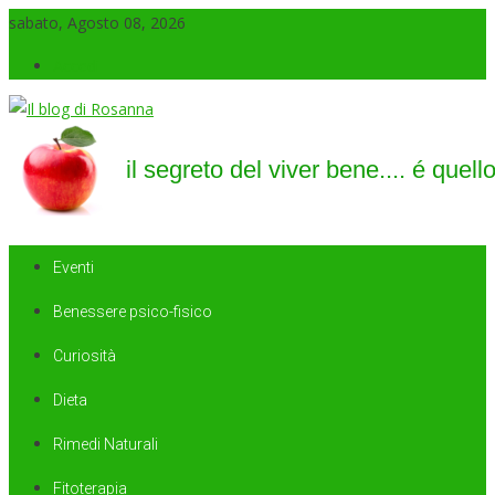
sabato, Agosto 08, 2026
Accedi
Il blog di Rosanna
il segreto del viver bene…. é quello di saper sorridere sempre
Eventi
Benessere psico-fisico
Curiosità
Dieta
Rimedi Naturali
Fitoterapia