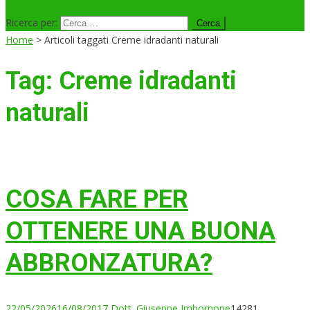
Ricerca per:
Home
>
Articoli taggati Creme idradanti naturali
Tag:
Creme idradanti
naturali
COSA FARE PER
OTTENERE UNA BUONA
ABBRONZATURA?
22/05/2026
16/08/2017
Dott. Giuseppe Imbornone
14281