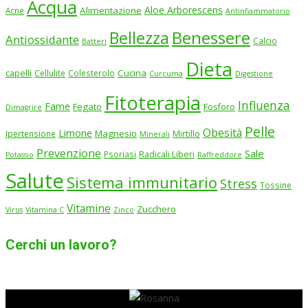
Acqua
Aloe Arborescens
Alimentazione
Acne
Antinfiammatorio
Benessere
Bellezza
Antiossidante
Calcio
Batteri
Dieta
Cucina
capelli
Cellulite
Colesterolo
Curcuma
Digestione
Fitoterapia
Influenza
Fame
Fegato
Fosforo
Dimagrire
Pelle
Obesità
Limone
Magnesio
Ipertensione
Mirtillo
Minerali
Prevenzione
Sale
Psoriasi
Radicali Liberi
Potassio
Raffreddore
Salute
Sistema immunitario
Stress
Tossine
Vitamine
Zucchero
Virus
Vitamina C
Zinco
Cerchi un lavoro?