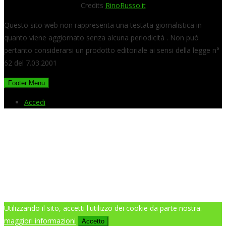
Credits
RinoRusso.it
Questo sito web non rappresenta una testata giornalistica in
quanto viene aggiornato senza alcuna periodicità . Non può
pertanto considerarsi un prodotto editoriale ai sensi della legge n°
62 del 7.03.2001
Footer Menu
Accedi
Utilizzando il sito, accetti l'utilizzo dei cookie da parte nostra.
maggiori informazioni
Accetto