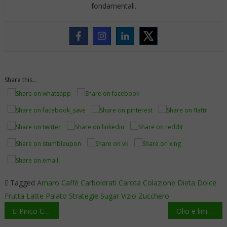
fondamentali.
Share this...
Tagged
Amaro
Caffè
Carboidrati
Carota
Colazione
Dieta
Dolce
Frutta
Latte
Palato
Strategie
Sugar
Vizio
Zucchero
Navigazione
Pinco Casino: Mobile Slots, Live Games & Quick Wins for On-the-Go Players
Olio e limone insieme per proteggere le mani screpolate