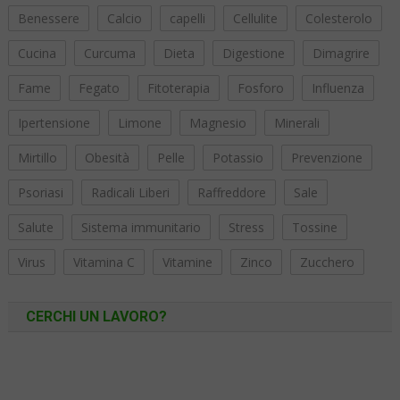
Benessere
Calcio
capelli
Cellulite
Colesterolo
Cucina
Curcuma
Dieta
Digestione
Dimagrire
Fame
Fegato
Fitoterapia
Fosforo
Influenza
Ipertensione
Limone
Magnesio
Minerali
Mirtillo
Obesità
Pelle
Potassio
Prevenzione
Psoriasi
Radicali Liberi
Raffreddore
Sale
Salute
Sistema immunitario
Stress
Tossine
Virus
Vitamina C
Vitamine
Zinco
Zucchero
CERCHI UN LAVORO?