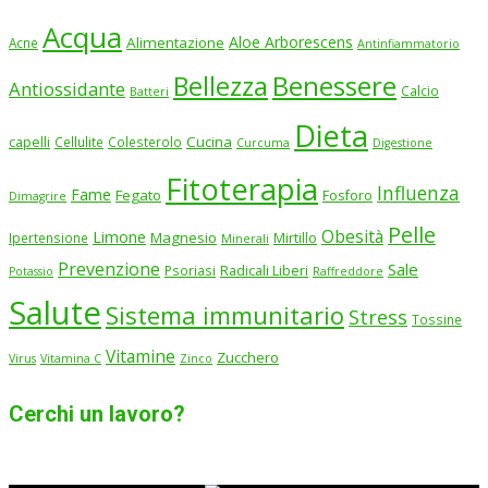
Acqua
Aloe Arborescens
Alimentazione
Acne
Antinfiammatorio
Benessere
Bellezza
Antiossidante
Calcio
Batteri
Dieta
Cucina
capelli
Cellulite
Colesterolo
Curcuma
Digestione
Fitoterapia
Influenza
Fame
Fegato
Fosforo
Dimagrire
Pelle
Obesità
Limone
Magnesio
Ipertensione
Mirtillo
Minerali
Prevenzione
Sale
Psoriasi
Radicali Liberi
Potassio
Raffreddore
Salute
Sistema immunitario
Stress
Tossine
Vitamine
Zucchero
Virus
Vitamina C
Zinco
Cerchi un lavoro?