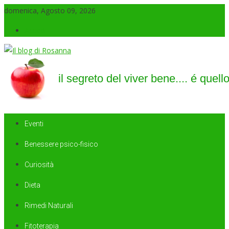
domenica, Agosto 09, 2026
Accedi
Il blog di Rosanna
il segreto del viver bene…. é quello di saper sorridere sempre
Eventi
Benessere psico-fisico
Curiosità
Dieta
Rimedi Naturali
Fitoterapia