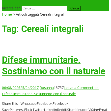
Ricerca per:
Home
>
Articoli taggati Cereali integrali
Tag:
Cereali integrali
Difese immunitarie.
Sostiniamo con il naturale
06/08/2026
25/04/2017
Rosanna
13757
Leave a Comment
on
Difese immunitarie. Sostiniamo con il naturale
Share this…WhatsappFacebookFacebook
SavePinterestFlattrTwitterLinkedinRedditStumbleuponVkXingEmail