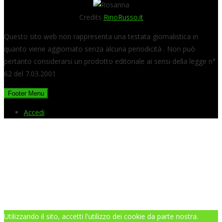
Credits
RinoRusso.it
Questo sito web non rappresenta una testata giornalistica in
quanto viene aggiornato senza alcuna periodicità . Non può
pertanto considerarsi un prodotto editoriale ai sensi della legge n°
62 del 7.03.2001
Footer Menu
Accedi
Utilizzando il sito, accetti l'utilizzo dei cookie da parte nostra.