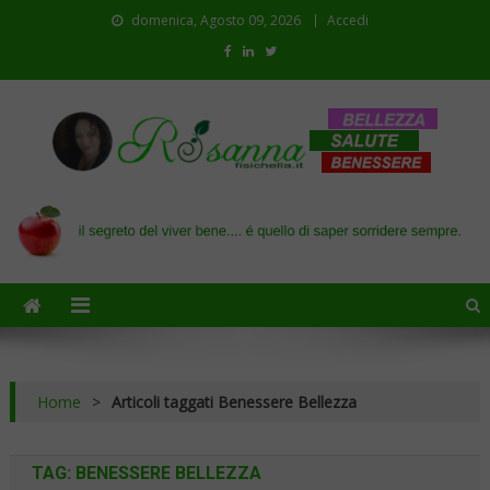
domenica, Agosto 09, 2026
Accedi
Il blog di Rosanna
il segreto del viver bene…. é quello di saper sorridere sempre
Home
>
Articoli taggati Benessere Bellezza
TAG:
BENESSERE BELLEZZA