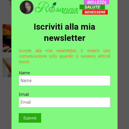
…..STRANI DISTURBI
GASTROINTESTINALI!
D.ssa Claudia Bottino
Iscriviti alla mia
COME SOSTITUIRE IL SALE IN
newsletter
CUCINA?
Rosanna
Iscriviti alla mia newsletter, ti invierò una
comunicazione solo quando ci saranno articoli
nuovi.
Antiestetici Cuscinetti Di Grasso?
STOP!!
Name
D.ssa Claudia Bottino
Aloe Gel SoS: Il Primo Soccorso
Email
Sempre Pronto A Casa Tua
Rosanna