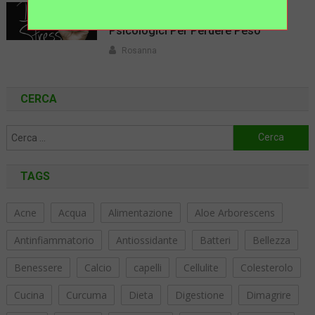
Dimagrire: I Migliori Trucchi
Psicologici Per Perdere Peso
Rosanna
CERCA
Ricerca
per:
TAGS
Acne
Acqua
Alimentazione
Aloe Arborescens
Antinfiammatorio
Antiossidante
Batteri
Bellezza
Benessere
Calcio
capelli
Cellulite
Colesterolo
Cucina
Curcuma
Dieta
Digestione
Dimagrire