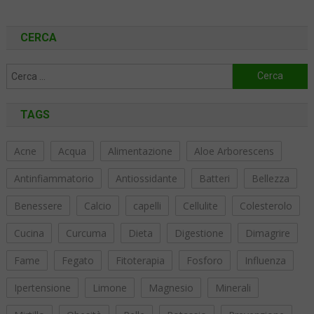
CERCA
Ricerca
per:
TAGS
Acne
Acqua
Alimentazione
Aloe Arborescens
Antinfiammatorio
Antiossidante
Batteri
Bellezza
Benessere
Calcio
capelli
Cellulite
Colesterolo
Cucina
Curcuma
Dieta
Digestione
Dimagrire
Fame
Fegato
Fitoterapia
Fosforo
Influenza
Ipertensione
Limone
Magnesio
Minerali