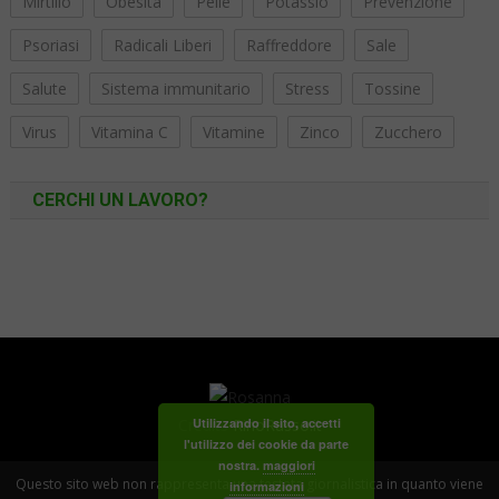
Mirtillo
Obesità
Pelle
Potassio
Prevenzione
Psoriasi
Radicali Liberi
Raffreddore
Sale
Salute
Sistema immunitario
Stress
Tossine
Virus
Vitamina C
Vitamine
Zinco
Zucchero
CERCHI UN LAVORO?
Utilizzando il sito, accetti
Credits
RinoRusso.it
l'utilizzo dei cookie da parte
nostra.
maggiori
Questo sito web non rappresenta una testata giornalistica in quanto viene
informazioni