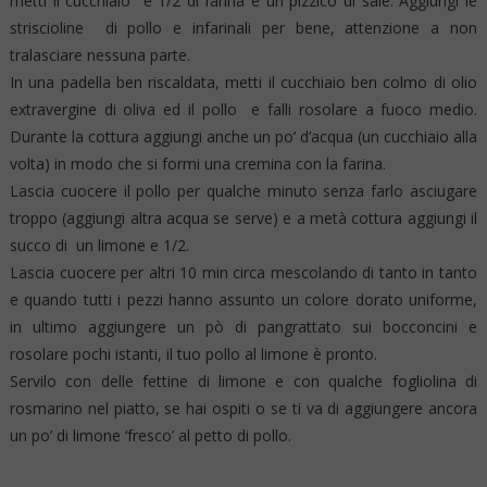
metti il cucchiaio e 1/2 di farina e un pizzico di sale. Aggiungi le
striscioline di pollo e infarinali per bene, attenzione a non
tralasciare nessuna parte.
In una padella ben riscaldata, metti il cucchiaio ben colmo di olio
extravergine di oliva ed il pollo e falli rosolare a fuoco medio.
Durante la cottura aggiungi anche un po’ d’acqua (un cucchiaio alla
volta) in modo che si formi una cremina con la farina.
Lascia cuocere il pollo per qualche minuto senza farlo asciugare
troppo (aggiungi altra acqua se serve) e a metà cottura aggiungi il
succo di un limone e 1/2.
Lascia cuocere per altri 10 min circa mescolando di tanto in tanto
e quando tutti i pezzi hanno assunto un colore dorato uniforme,
in ultimo aggiungere un pò di pangrattato sui bocconcini e
rosolare pochi istanti, il tuo pollo al limone è pronto.
Servilo con delle fettine di limone e con qualche fogliolina di
rosmarino nel piatto, se hai ospiti o se ti va di aggiungere ancora
un po’ di limone ‘fresco’ al petto di pollo.