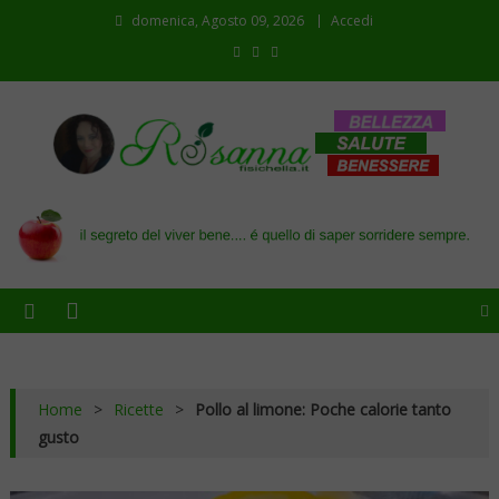
domenica, Agosto 09, 2026
Accedi
Il blog di Rosanna
il segreto del viver bene…. é quello di saper sorridere sempre
Home
>
Ricette
>
Pollo al limone: Poche calorie tanto
gusto