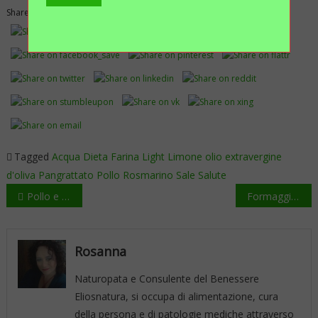
Share this...
Tagged
Acqua
Dieta
Farina
Light
Limone
olio extravergine
d'oliva
Pangrattato
Pollo
Rosmarino
Sale
Salute
Navigazione
Pollo e mardorle: insalata gustosa con poche calorie
Formaggi fusi a fette??? Help!!!!
articoli
Rosanna
Naturopata e Consulente del Benessere
Eliosnatura, si occupa di alimentazione, cura
della persona e di patologie mediche attraverso