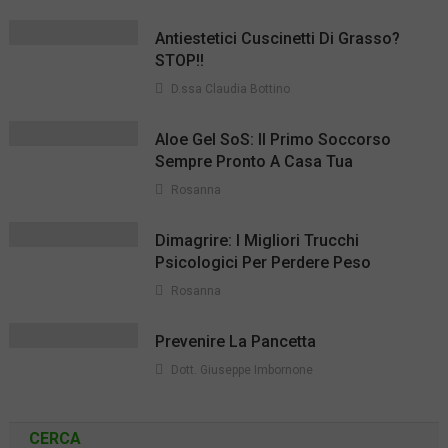
Antiestetici Cuscinetti Di Grasso?
STOP!!
D.ssa Claudia Bottino
Aloe Gel SoS: Il Primo Soccorso
Sempre Pronto A Casa Tua
Rosanna
Dimagrire: I Migliori Trucchi
Psicologici Per Perdere Peso
Rosanna
Prevenire La Pancetta
Dott. Giuseppe Imbornone
CERCA