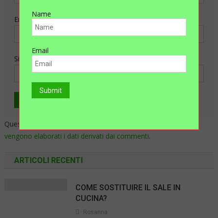
Name
Email
Email
Sito web
Questo sito utilizza Akismet per ridurre lo spam.
Scopri come
vengono elaborati i dati derivati dai commenti
.
ARTICOLI RECENTI
COME SOSTITUIRE IL SALE IN
CUCINA?
Rosanna