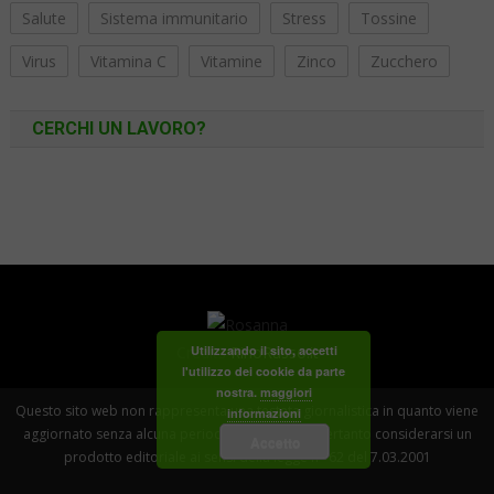
Salute
Sistema immunitario
Stress
Tossine
Virus
Vitamina C
Vitamine
Zinco
Zucchero
CERCHI UN LAVORO?
Credits
RinoRusso.it
Utilizzando il sito, accetti
l'utilizzo dei cookie da parte
nostra.
maggiori
Questo sito web non rappresenta una testata giornalistica in quanto viene
informazioni
aggiornato senza alcuna periodicità . Non può pertanto considerarsi un
Accetto
prodotto editoriale ai sensi della legge n° 62 del 7.03.2001