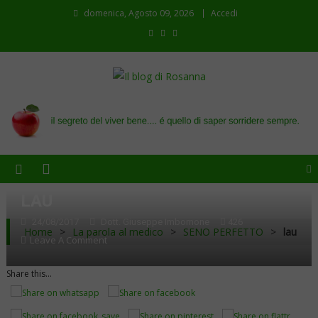
domenica, Agosto 09, 2026
Accedi
Il blog di Rosanna
il segreto del viver bene…. é quello di saper sorridere sempre
LAU
24/08/2017
Dott. Giuseppe Imbornone
426
Home
>
La parola al medico
>
SENO PERFETTO
>
lau
On
Leave A Comment
Lau
Share this...