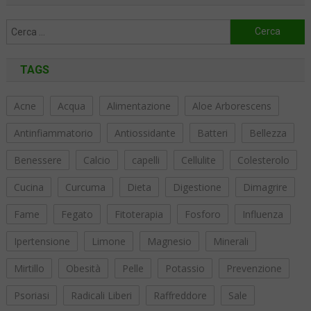
Ricerca
per:
TAGS
Acne
Acqua
Alimentazione
Aloe Arborescens
Antinfiammatorio
Antiossidante
Batteri
Bellezza
Benessere
Calcio
capelli
Cellulite
Colesterolo
Cucina
Curcuma
Dieta
Digestione
Dimagrire
Fame
Fegato
Fitoterapia
Fosforo
Influenza
Ipertensione
Limone
Magnesio
Minerali
Mirtillo
Obesità
Pelle
Potassio
Prevenzione
Psoriasi
Radicali Liberi
Raffreddore
Sale