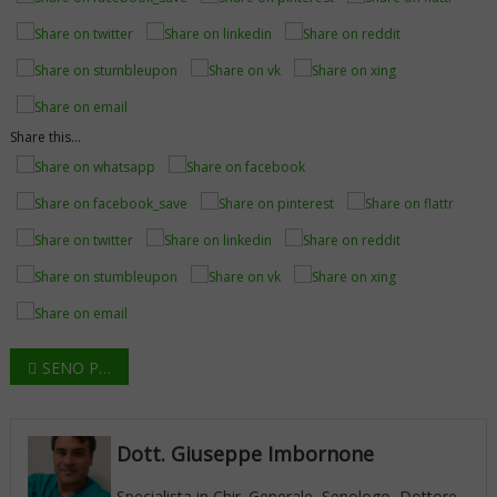
Share this...
Navigazione
SENO PERFETTO
articoli
Dott. Giuseppe Imbornone
Specialista in Chir. Generale, Senologo, Dottore