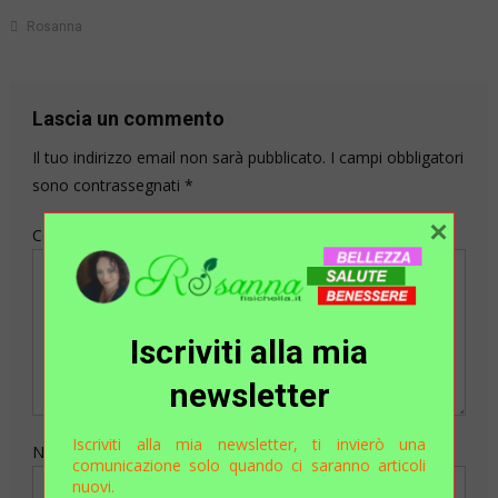
Rosanna
Lascia un commento
Il tuo indirizzo email non sarà pubblicato.
I campi obbligatori
sono contrassegnati
*
×
Commento
*
Iscriviti alla mia
newsletter
Iscriviti alla mia newsletter, ti invierò una
Nome
comunicazione solo quando ci saranno articoli
nuovi.