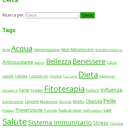
Ricerca per:
Tags
Acqua
Aloe Arborescens
Alimentazione
Acne
Antinfiammatorio
Benessere
Bellezza
Antiossidante
Calcio
Batteri
Dieta
Cucina
capelli
Cellulite
Colesterolo
Curcuma
Digestione
Fitoterapia
Influenza
Fame
Fegato
Fosforo
Dimagrire
Pelle
Obesità
Limone
Magnesio
Ipertensione
Mirtillo
Minerali
Prevenzione
Sale
Psoriasi
Radicali Liberi
Potassio
Raffreddore
Salute
Sistema immunitario
Stress
Tossine