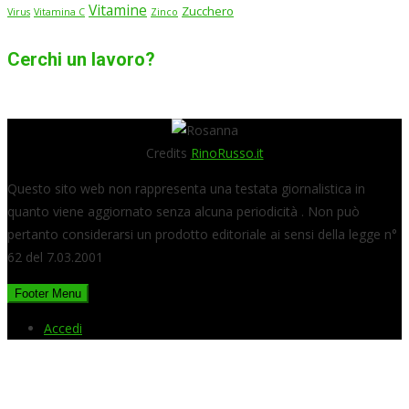
Vitamine
Zucchero
Virus
Vitamina C
Zinco
Cerchi un lavoro?
Credits
RinoRusso.it
Questo sito web non rappresenta una testata giornalistica in
quanto viene aggiornato senza alcuna periodicità . Non può
pertanto considerarsi un prodotto editoriale ai sensi della legge n°
62 del 7.03.2001
Footer Menu
Accedi