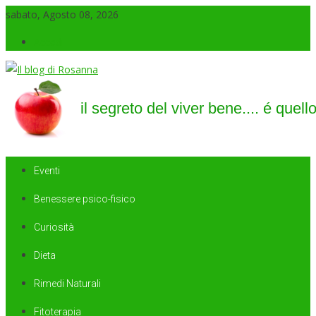
sabato, Agosto 08, 2026
Accedi
Il blog di Rosanna
il segreto del viver bene…. é quello di saper sorridere sempre
Eventi
Benessere psico-fisico
Curiosità
Dieta
Rimedi Naturali
Fitoterapia