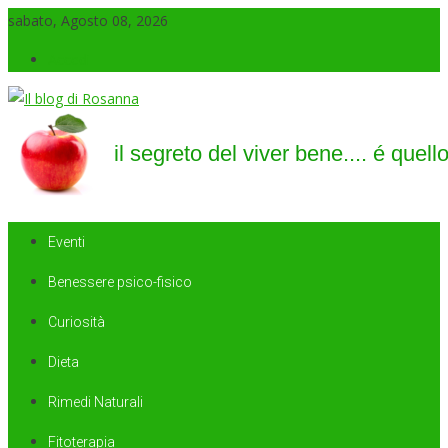
sabato, Agosto 08, 2026
Accedi
Il blog di Rosanna
il segreto del viver bene…. é quello di saper sorridere sempre
Eventi
Benessere psico-fisico
Curiosità
Dieta
Rimedi Naturali
Fitoterapia