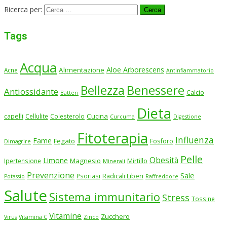
Ricerca per:
Tags
Acqua
Aloe Arborescens
Alimentazione
Acne
Antinfiammatorio
Benessere
Bellezza
Antiossidante
Calcio
Batteri
Dieta
Cucina
capelli
Cellulite
Colesterolo
Curcuma
Digestione
Fitoterapia
Influenza
Fame
Fegato
Fosforo
Dimagrire
Pelle
Obesità
Limone
Magnesio
Ipertensione
Mirtillo
Minerali
Prevenzione
Sale
Psoriasi
Radicali Liberi
Potassio
Raffreddore
Salute
Sistema immunitario
Stress
Tossine
Vitamine
Zucchero
Virus
Vitamina C
Zinco