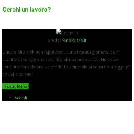
Cerchi un lavoro?
Credits
RinoRusso.it
Questo sito web non rappresenta una testata giornalistica in
quanto viene aggiornato senza alcuna periodicità . Non può
pertanto considerarsi un prodotto editoriale ai sensi della legge n°
62 del 7.03.2001
Footer Menu
Accedi