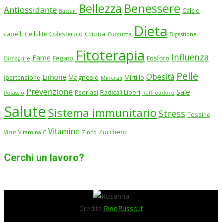
Benessere
Bellezza
Antiossidante
Calcio
Batteri
Dieta
Cucina
capelli
Cellulite
Colesterolo
Curcuma
Digestione
Fitoterapia
Influenza
Fame
Fegato
Fosforo
Dimagrire
Pelle
Obesità
Limone
Magnesio
Ipertensione
Mirtillo
Minerali
Prevenzione
Sale
Psoriasi
Radicali Liberi
Potassio
Raffreddore
Salute
Sistema immunitario
Stress
Tossine
Vitamine
Zucchero
Virus
Vitamina C
Zinco
Cerchi un lavoro?
Credits
RinoRusso.it