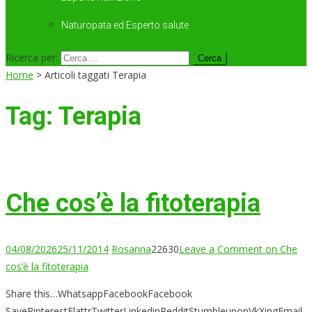
Naturopata ed Esperto salute
Ricerca per:
Home
>
Articoli taggati Terapia
Tag:
Terapia
Che cos’è la fitoterapia
04/08/2026
25/11/2014
Rosanna
22630
Leave a Comment
on Che
cos’è la fitoterapia
Share this…WhatsappFacebookFacebook
SavePinterestFlattrTwitterLinkedinRedditStumbleuponVkXingEmail