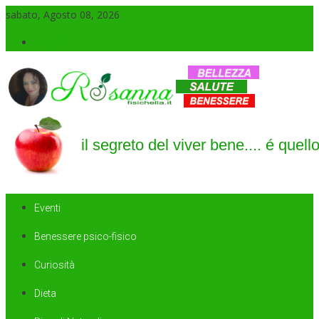
sabato, Agosto 08, 2026
Accedi
Il blog di Rosanna
il segreto del viver bene…. é quello di saper sorridere sempre
Eventi
Benessere psico-fisico
Curiosità
Dieta