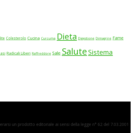
Dieta
Fame
Cucina
lite
Colesterolo
Curcuma
Digestione
Dimagrire
Salute
Sistema
Sale
iasi
Radicali Liberi
Raffreddore
arsi un prodotto editoriale ai sensi della legge n° 62 del 7.03.2001