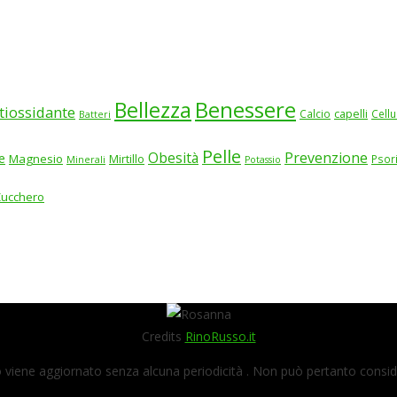
Benessere
Bellezza
tiossidante
Calcio
capelli
Cellu
Batteri
Pelle
Obesità
Prevenzione
e
Magnesio
Mirtillo
Psor
Minerali
Potassio
Zucchero
Credits
RinoRusso.it
viene aggiornato senza alcuna periodicità . Non può pertanto consider