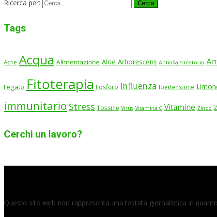
Ricerca per:
Tags
Acqua
An
Aloe Arborescens
Alimentazione
Acne
Antinfiammatorio
Fitoterapia
Influenza
Limon
Fegato
Fosforo
Ipertensione
immunitario
Stress
Vitamine
Tossine
Virus
Vitamina C
Zinco
Cerchi un lavoro?
Questo sito web non rappresenta una testata giornalistica in quanto 