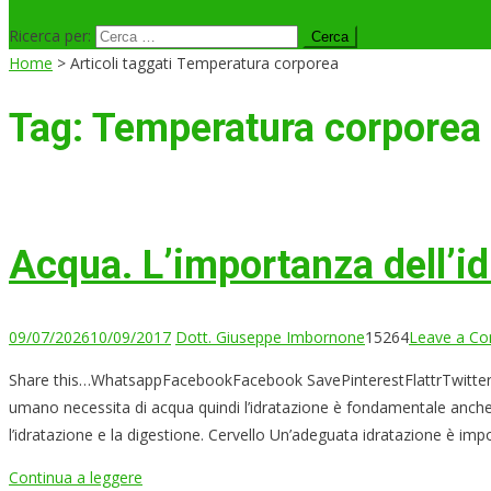
Ricerca per:
Home
>
Articoli taggati Temperatura corporea
Tag:
Temperatura corporea
Acqua. L’importanza dell’id
09/07/2026
10/09/2017
Dott. Giuseppe Imbornone
15264
Leave a C
Share this…WhatsappFacebookFacebook SavePinterestFlattrTwitterLin
umano necessita di acqua quindi l’idratazione è fondamentale anche 
l’idratazione e la digestione. Cervello Un’adeguata idratazione è imp
Continua a leggere