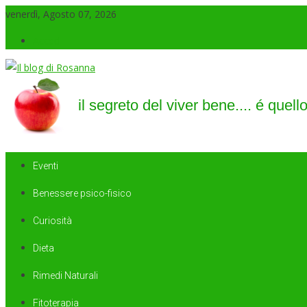
venerdì, Agosto 07, 2026
Accedi
Il blog di Rosanna
il segreto del viver bene…. é quello di saper sorridere sempre
Eventi
Benessere psico-fisico
Curiosità
Dieta
Rimedi Naturali
Fitoterapia