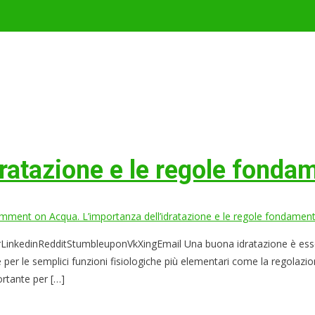
ratazione e le regole fondam
omment
on Acqua. L’importanza dell’idratazione e le regole fondamenta
kedinRedditStumbleuponVkXingEmail Una buona idratazione è essenzia
per le semplici funzioni fisiologiche più elementari come la regolazi
ortante per […]