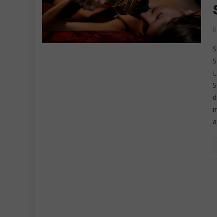
S
S
L
S
d
m
a