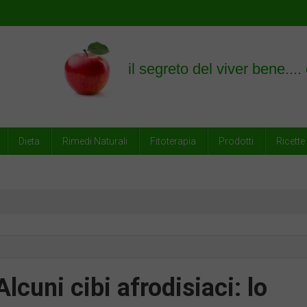
empre
Dieta
Rimedi Naturali
Fitoterapia
Prodotti
Ricette
Alcuni cibi afrodisiaci: lo