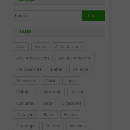
Ricerca
per:
TAGS
Acne
Acqua
Alimentazione
Aloe Arborescens
Antinfiammatorio
Antiossidante
Batteri
Bellezza
Benessere
Calcio
capelli
Cellulite
Colesterolo
Cucina
Curcuma
Dieta
Digestione
Dimagrire
Fame
Fegato
Fitoterapia
Fosforo
Influenza