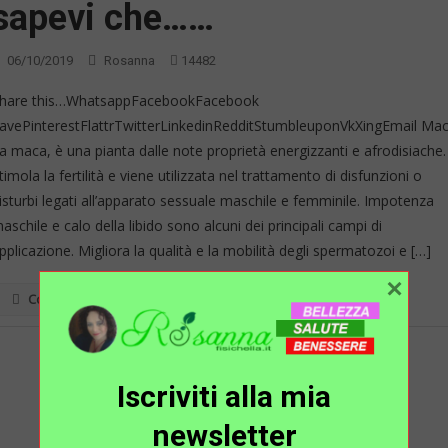
sapevi che……
06/10/2019
Rosanna
14482
hare this…WhatsappFacebookFacebook
avePinterestFlattrTwitterLinkedinRedditStumbleuponVkXingEmail Ma
a maca, è una pianta dalle note proprietà energizzanti e afrodisiache.
timola la fertilità e viene utilizzata nel trattamento di disfunzioni o
isturbi legati all’apparato sessuale maschile e femminile. Impotenza
aschile e calo della libido sono alcuni dei principali campi di
pplicazione. Migliora la qualità e la mobilità degli spermatozoi e […]
×
Continua a leggere
Iscriviti alla mia
newsletter