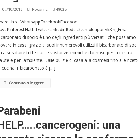
07/10/2019
Rosanna
48025
hare this…WhatsappFacebookFacebook
avePinterestFlattrTwitterLinkedinRedditStumbleuponVkXingEmailIl
icarbonato di sodio è uno degli ingredienti più versatili che possiamo
rovare in casa: grazie ai suoi innumerevoli utilizzi il bicarbonato di sod
a a sostituire tutte quelle sostanze chimiche dannose per la nostra
alute e per l’ambiente. Dalle pulizie di casa alla cosmesi fino alle ricet
i cucina, il bicarbonato è […]
Continua a leggere
Parabeni
HELP…..cancerogeni: una