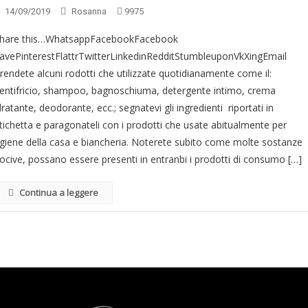
14/09/2019
Rosanna
9975
hare this…WhatsappFacebookFacebook
avePinterestFlattrTwitterLinkedinRedditStumbleuponVkXingEmail
rendete alcuni rodotti che utilizzate quotidianamente come il:
entifricio, shampoo, bagnoschiuma, detergente intimo, crema
dratante, deodorante, ecc.; segnatevi gli ingredienti riportati in
tichetta e paragonateli con i prodotti che usate abitualmente per
’igiene della casa e biancheria. Noterete subito come molte sostanze
ocive, possano essere presenti in entranbi i prodotti di consumo […]
Continua a leggere