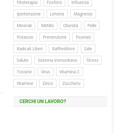
Fitoterapia
Fosforo
Influenza
Ipertensione
Limone
Magnesio
Minerali
Mirtillo
Obesità
Pelle
Potassio
Prevenzione
Psoriasi
Radicali Liberi
Raffreddore
Sale
Salute
Sistema immunitario
Stress
Tossine
Virus
Vitamina C
Vitamine
Zinco
Zucchero
CERCHI UN LAVORO?