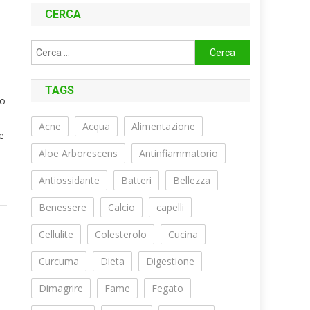
CERCA
Ricerca
per:
TAGS
io
Acne
Acqua
Alimentazione
te
Aloe Arborescens
Antinfiammatorio
Antiossidante
Batteri
Bellezza
Benessere
Calcio
capelli
Cellulite
Colesterolo
Cucina
Curcuma
Dieta
Digestione
Dimagrire
Fame
Fegato