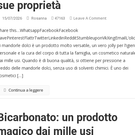
sue proprietà
On
Leave A Comment
15/07/2026
Rosanna
47163
Olio
hare this…WhatsappFacebookFacebook
Di
avePinterestFlattrTwitterLinkedinRedditStumbleuponVkXingEmailL’oli
Mandorle
i mandorle dolci è un prodotto molto versatile, un vero jolly per l’igie
Dolci
E
ersonale e la cura del corpo di tutta la famiglia, un cosmetico natural
Le
ai mille usi. Quando è di buona qualità, si ottiene per pressione a
Sue
reddo delle mandorle dolci, senza uso di solventi chimici. È uno dei
Proprietà
osmetici […]
Continua a leggere
Bicarbonato: un prodotto
magico dai mille usi