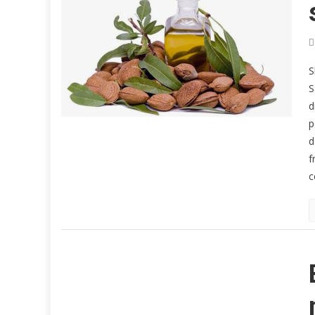
S
S
d
p
d
f
c