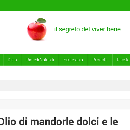
empre
Dieta
Rimedi Naturali
Fitoterapia
Prodotti
Ricette
Olio di mandorle dolci e le