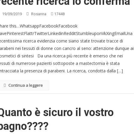
recente ricerca lo conferma
19/09/2019
Rosanna
17448
hare this…WhatsappFacebookFacebook
avePinterestFlattrTwitterLinkedinRedditStumbleuponVkXingEmailUna
ecentissima ricerca evidenzia come siano state trovate tracce di
arabeni nei tessuti di donne con cancro al seno: attenzione dunque ai
osmetici di sintesi Da una ricerca più recente è emerso che nei
essuti di numerose pazienti sottoposte a mastectomia è stata
intracciata la presenza di parabeni. La ricerca, condotta dalla […]
Continua a leggere
Quanto è sicuro il vostro
bagno????