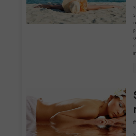
S
S
o
p
o
c
i
S