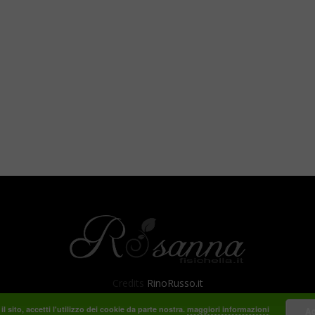
Credits
RinoRusso.it
il sito, accetti l'utilizzo dei cookie da parte nostra.
maggiori informazioni
Ac