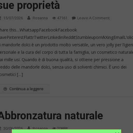
sue proprietà
On
Leave A Comment
15/07/2026
Rosanna
47161
Olio
hare this…WhatsappFacebookFacebook
Di
avePinterestFlattrTwitterLinkedinRedditStumbleuponVkXingEmailL’oli
Mandorle
i mandorle dolci è un prodotto molto versatile, un vero jolly per l’igie
Dolci
E
ersonale e la cura del corpo di tutta la famiglia, un cosmetico natural
Le
ai mille usi. Quando è di buona qualità, si ottiene per pressione a
Sue
reddo delle mandorle dolci, senza uso di solventi chimici. È uno dei
Proprietà
osmetici […]
Continua a leggere
Abbronzatura naturale
30/06/2026
Rosanna
20888