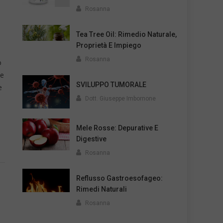
Rosanna
Tea Tree Oil: Rimedio Naturale,
Proprietà E Impiego
Rosanna
o
ne
SVILUPPO TUMORALE
e
Dott. Giuseppe Imbornone
Mele Rosse: Depurative E
Digestive
Rosanna
Reflusso Gastroesofageo:
Rimedi Naturali
Rosanna