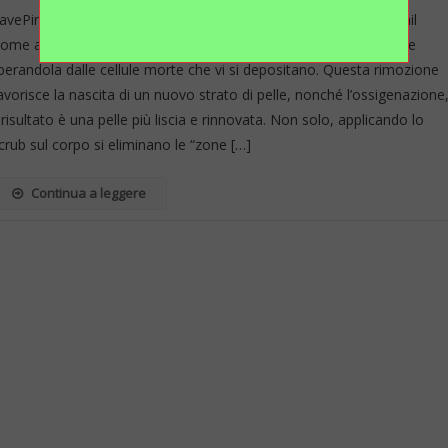
avePinterestFlattrTwitterLinkedinRedditStumbleuponVkXingEmail
ome agisce lo scrub fai da te? Esercita un’esfoliazione della pelle
iberandola dalle cellule morte che vi si depositano. Questa rimozione
avorisce la nascita di un nuovo strato di pelle, nonché l’ossigenazione
l risultato è una pelle più liscia e rinnovata. Non solo, applicando lo
crub sul corpo si eliminano le “zone […]
Continua a leggere