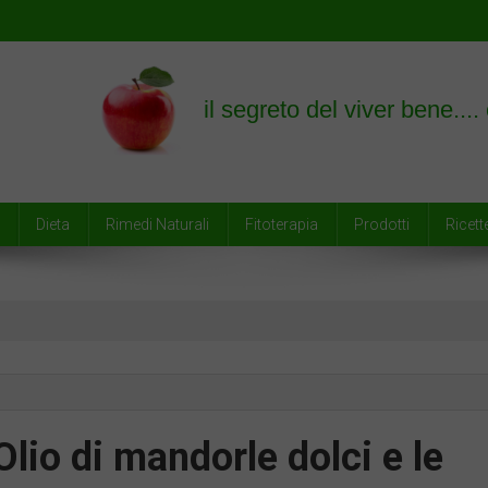
empre
Dieta
Rimedi Naturali
Fitoterapia
Prodotti
Ricett
Olio di mandorle dolci e le