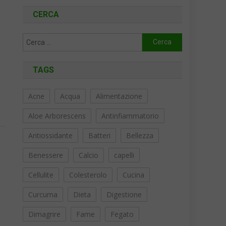
CERCA
Ricerca
,
per:
TAGS
Acne
Acqua
Alimentazione
Aloe Arborescens
Antinfiammatorio
Antiossidante
Batteri
Bellezza
Benessere
Calcio
capelli
Cellulite
Colesterolo
Cucina
Curcuma
Dieta
Digestione
Dimagrire
Fame
Fegato