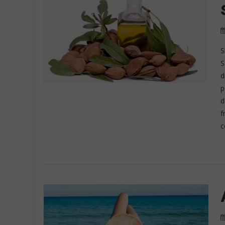
S
S
d
p
d
f
c