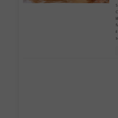
S
C
l
f
i
s