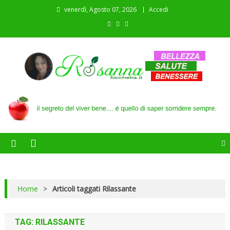
venerdì, Agosto 07, 2026
Accedi
Il blog di Rosanna
il segreto del viver bene…. é quello di saper sorridere sempre
Home
>
Articoli taggati Rilassante
TAG:
RILASSANTE