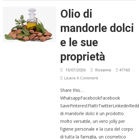
Olio di
mandorle dolci
e le sue
proprietà
15/07/2026
Rosanna
47163
On
Leave A Comment
Olio
Share this…
Di
WhatsappFacebookFacebook
Mandorle
SavePinterestFlattrTwitterLinkedinRed
Dolci
di mandorle dolci è un prodotto
E
Le
molto versatile, un vero jolly per
Sue
l’igiene personale e la cura del corpo
Proprietà
di tutta la famiglia, un cosmetico