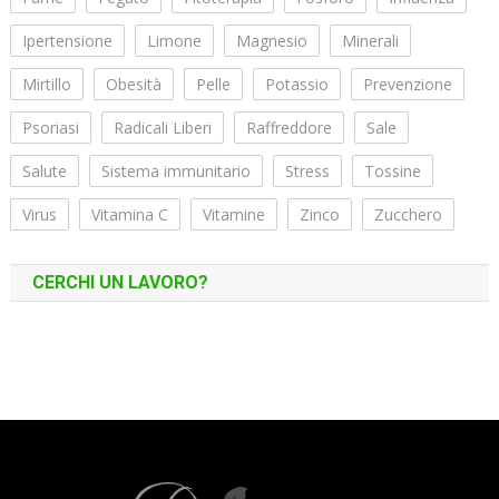
Ipertensione
Limone
Magnesio
Minerali
Mirtillo
Obesità
Pelle
Potassio
Prevenzione
Psoriasi
Radicali Liberi
Raffreddore
Sale
Salute
Sistema immunitario
Stress
Tossine
Virus
Vitamina C
Vitamine
Zinco
Zucchero
CERCHI UN LAVORO?