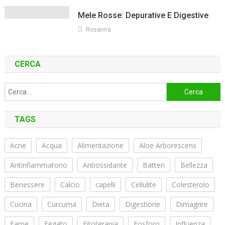
Mele Rosse: Depurative E Digestive
Rosanna
CERCA
Ricerca
per:
TAGS
Acne
Acqua
Alimentazione
Aloe Arborescens
Antinfiammatorio
Antiossidante
Batteri
Bellezza
Benessere
Calcio
capelli
Cellulite
Colesterolo
Cucina
Curcuma
Dieta
Digestione
Dimagrire
Fame
Fegato
Fitoterapia
Fosforo
Influenza