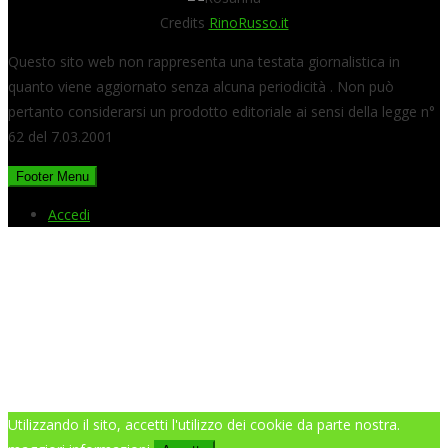
Credits
RinoRusso.it
Questo sito web non rappresenta una testata giornalistica in
quanto viene aggiornato senza alcuna periodicità . Non può
pertanto considerarsi un prodotto editoriale ai sensi della legge n°
62 del 7.03.2001
Footer Menu
Accedi
Utilizzando il sito, accetti l'utilizzo dei cookie da parte nostra.