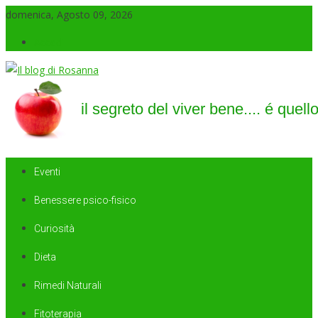
domenica, Agosto 09, 2026
Accedi
Il blog di Rosanna
il segreto del viver bene…. é quello di saper sorridere sempre
Eventi
Benessere psico-fisico
Curiosità
Dieta
Rimedi Naturali
Fitoterapia