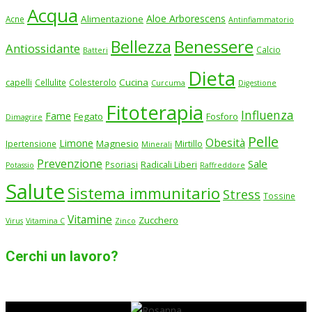
Acqua
Aloe Arborescens
Alimentazione
Acne
Antinfiammatorio
Benessere
Bellezza
Antiossidante
Calcio
Batteri
Dieta
Cucina
capelli
Cellulite
Colesterolo
Curcuma
Digestione
Fitoterapia
Influenza
Fame
Fegato
Fosforo
Dimagrire
Pelle
Obesità
Limone
Magnesio
Ipertensione
Mirtillo
Minerali
Prevenzione
Sale
Psoriasi
Radicali Liberi
Potassio
Raffreddore
Salute
Sistema immunitario
Stress
Tossine
Vitamine
Zucchero
Virus
Vitamina C
Zinco
Cerchi un lavoro?