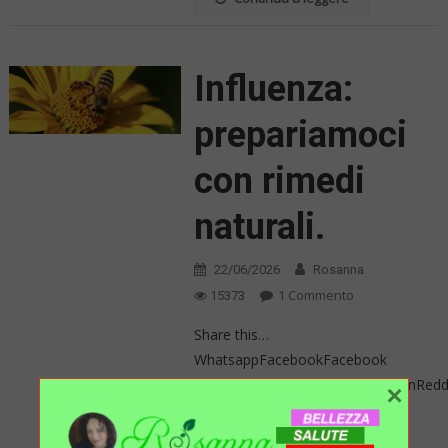
Influenza:
prepariamoci
con rimedi
naturali.
22/06/2026
Rosanna
Su
1 Commento
15373
Influenza:
Share this…
Prepariamoci
WhatsappFacebookFacebook
Con
SavePinterestFlattrTwitterLinkedinRe
×
Rimedi
Vita è un grande dono d‘Amore
Naturali.
quindi, trattiamoci con il dovuto