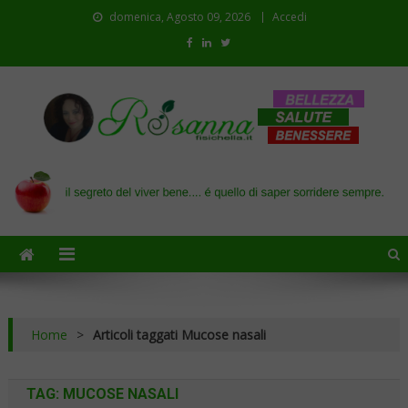
domenica, Agosto 09, 2026
Accedi
Il blog di Rosanna
il segreto del viver bene…. é quello di saper sorridere sempre
Home
>
Articoli taggati Mucose nasali
TAG:
MUCOSE NASALI