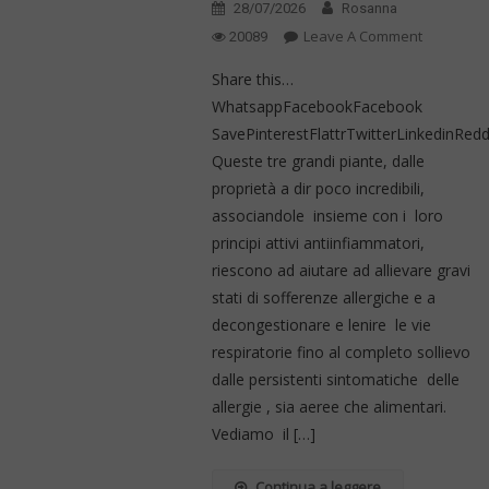
28/07/2026
Rosanna
On
Leave A Comment
20089
Basta
Share this…
Allergia..
WhatsappFacebookFacebook
Antistamin
SavePinterestFlattrTwitterLinkedinRe
Chimici
Queste tre grandi piante, dalle
E
Cortisone
proprietà a dir poco incredibili,
….
associandole insieme con i loro
La
principi attivi antiinfiammatori,
Soluzione
riescono ad aiutare ad allievare gravi
Con
stati di sofferenze allergiche e a
Tre
decongestionare e lenire le vie
Piante….B
respiratorie fino al completo sollievo
Eucalipto,
dalle persistenti sintomatiche delle
Arboresce
allergie , sia aeree che alimentari.
Vediamo il […]
Continua a leggere