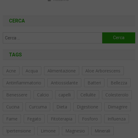
CERCA
Ricerca
per:
TAGS
Acne
Acqua
Alimentazione
Aloe Arborescens
Antinfiammatorio
Antiossidante
Batteri
Bellezza
Benessere
Calcio
capelli
Cellulite
Colesterolo
Cucina
Curcuma
Dieta
Digestione
Dimagrire
Fame
Fegato
Fitoterapia
Fosforo
Influenza
Ipertensione
Limone
Magnesio
Minerali