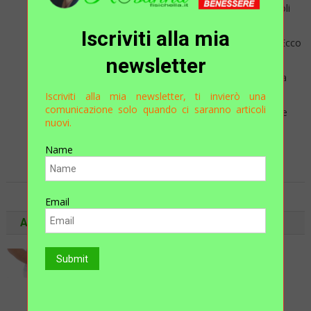
rispetto sfruttando le innumerevoli
risorse che la natura stessa da
Iscriviti alla mia
millenni ci mette a disposizione. Ecco
newsletter
cosa ci servirebbe, un integratore
alimentare a base di Miele, Pappa
Reale, Lattanza di Pesce, Polline,
Iscriviti alla mia newsletter, ti invierò una
comunicazione solo quando ci saranno articoli
Rosa Canina, Propoli, Echinacea e
nuovi.
Semi di Pompelmo. Pappa […]
Name
Continua a leggere
Email
ARTICOLI RECENTI
…..STRANI DISTURBI
GASTROINTESTINALI!
D.ssa Claudia Bottino