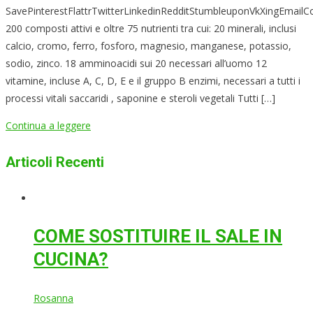
SavePinterestFlattrTwitterLinkedinRedditStumbleuponVkXingEmailC
200 composti attivi e oltre 75 nutrienti tra cui: 20 minerali, inclusi
calcio, cromo, ferro, fosforo, magnesio, manganese, potassio,
sodio, zinco. 18 amminoacidi sui 20 necessari all’uomo 12
vitamine, incluse A, C, D, E e il gruppo B enzimi, necessari a tutti i
processi vitali saccaridi , saponine e steroli vegetali Tutti […]
Continua a leggere
Articoli Recenti
COME SOSTITUIRE IL SALE IN
CUCINA?
Rosanna