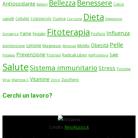
Benessere
Bellezza
Antiossidante
Calcio
Batteri
Dieta
Cucina
capelli
Cellulite
Colesterolo
Curcuma
Digestione
Fitoterapia
Influenza
Fame
Fegato
Fosforo
Dimagrire
Pelle
Obesità
Limone
Magnesio
Ipertensione
Mirtillo
Minerali
Prevenzione
Sale
Psoriasi
Radicali Liberi
Potassio
Raffreddore
Salute
Sistema immunitario
Stress
Tossine
Vitamine
Zucchero
Virus
Vitamina C
Zinco
Cerchi un lavoro?
Credits
RinoRusso.it