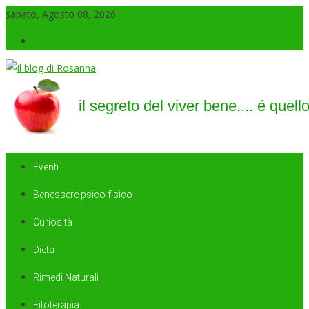
sabato, Agosto 08, 2026
Accedi
Il blog di Rosanna
il segreto del viver bene…. é quello di saper sorridere sempre
Eventi
Benessere psico-fisico
Curiosità
Dieta
Rimedi Naturali
Fitoterapia