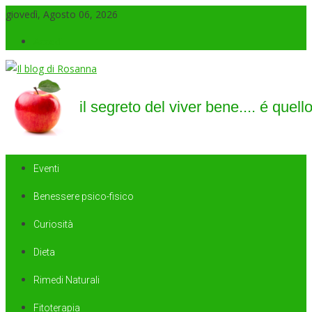
giovedì, Agosto 06, 2026
Accedi
Il blog di Rosanna
il segreto del viver bene…. é quello di saper sorridere sempre
Eventi
Benessere psico-fisico
Curiosità
Dieta
Rimedi Naturali
Fitoterapia