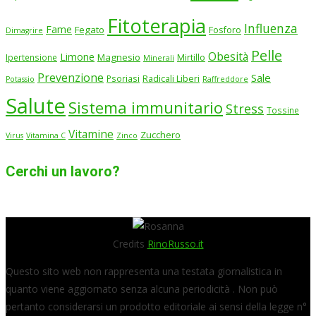
Fitoterapia
Influenza
Fame
Fegato
Fosforo
Dimagrire
Pelle
Obesità
Limone
Magnesio
Ipertensione
Mirtillo
Minerali
Prevenzione
Sale
Psoriasi
Radicali Liberi
Potassio
Raffreddore
Salute
Sistema immunitario
Stress
Tossine
Vitamine
Zucchero
Virus
Vitamina C
Zinco
Cerchi un lavoro?
Credits
RinoRusso.it
Questo sito web non rappresenta una testata giornalistica in
quanto viene aggiornato senza alcuna periodicità . Non può
pertanto considerarsi un prodotto editoriale ai sensi della legge n°