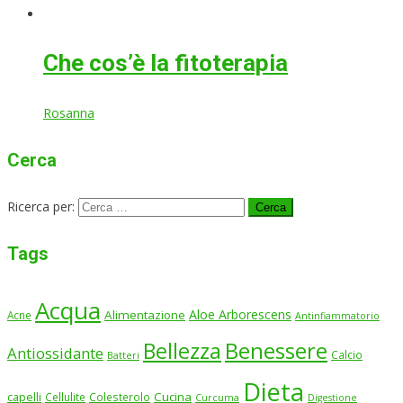
Che cos’è la fitoterapia
Rosanna
Cerca
Ricerca per:
Tags
Acqua
Aloe Arborescens
Alimentazione
Acne
Antinfiammatorio
Benessere
Bellezza
Antiossidante
Calcio
Batteri
Dieta
Cucina
capelli
Cellulite
Colesterolo
Curcuma
Digestione