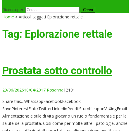
Ricerca per:
Home
>
Articoli taggati Eplorazione rettale
Tag:
Eplorazione rettale
Prostata sotto controllo
29/06/2026
10/04/2017
Rosanna
12191
Share this…WhatsappFacebookFacebook
SavePinterestFlattrTwitterLinkedinRedditStumbleuponVkXingEmail
Alimentazione e stile di vita giocano un ruolo fondamentale per la
salute della prostata. Così come per molte altre patologie, anche
nel caso di affezioni alla prostata, un alimentazione equilibrata,