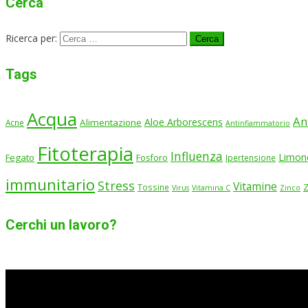
Cerca
Ricerca per:
Tags
Acqua
An
Aloe Arborescens
Alimentazione
Acne
Antinfiammatorio
Fitoterapia
Influenza
Limon
Fegato
Fosforo
Ipertensione
immunitario
Stress
Vitamine
Tossine
Virus
Vitamina C
Zinco
Cerchi un lavoro?