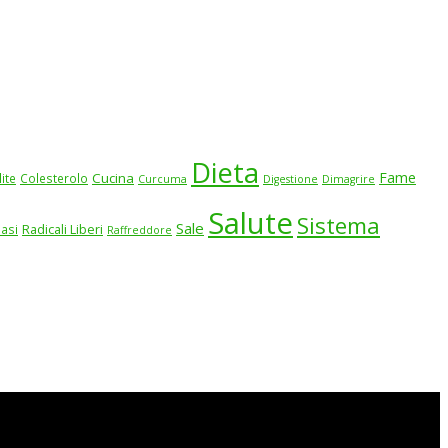
Dieta
Fame
Cucina
lite
Colesterolo
Curcuma
Digestione
Dimagrire
Salute
Sistema
Sale
iasi
Radicali Liberi
Raffreddore