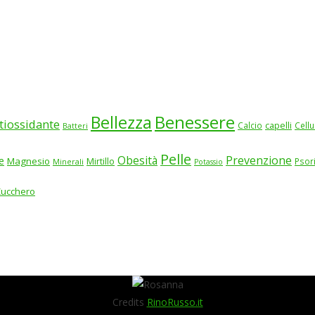
Benessere
Bellezza
tiossidante
Calcio
capelli
Cellu
Batteri
Pelle
Obesità
Prevenzione
e
Magnesio
Mirtillo
Psor
Minerali
Potassio
Zucchero
Credits
RinoRusso.it