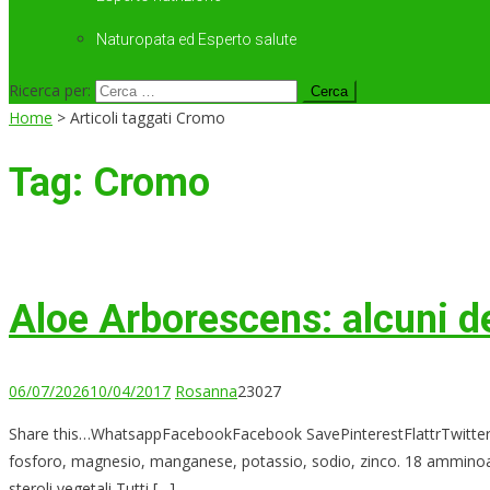
Naturopata ed Esperto salute
Ricerca per:
Home
>
Articoli taggati Cromo
Tag:
Cromo
Aloe Arborescens: alcuni dei
06/07/2026
10/04/2017
Rosanna
23027
Share this…WhatsappFacebookFacebook SavePinterestFlattrTwitterLink
fosforo, magnesio, manganese, potassio, sodio, zinco. 18 amminoacidi 
steroli vegetali Tutti […]