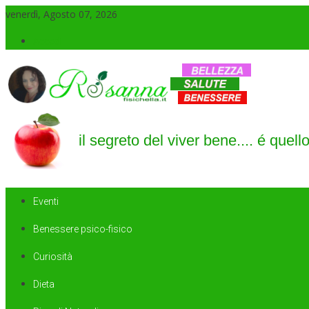
venerdì, Agosto 07, 2026
Accedi
Il blog di Rosanna
il segreto del viver bene…. é quello di saper sorridere sempre
Eventi
Benessere psico-fisico
Curiosità
Dieta