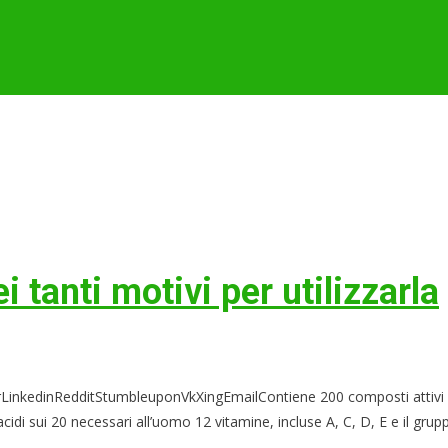
 tanti motivi per utilizzarla
edinRedditStumbleuponVkXingEmailContiene 200 composti attivi e oltre
sui 20 necessari all’uomo 12 vitamine, incluse A, C, D, E e il gruppo B