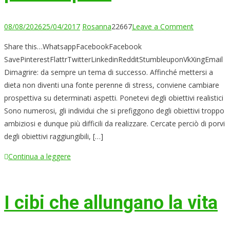
on
08/08/2026
25/04/2017
Rosanna
22667
Leave a Comment
Dimagrire:
Share this…WhatsappFacebookFacebook
I
SavePinterestFlattrTwitterLinkedinRedditStumbleuponVkXingEmail
migliori
Dimagrire: da sempre un tema di successo. Affinché mettersi a
trucchi
dieta non diventi una fonte perenne di stress, conviene cambiare
psicologici
prospettiva su determinati aspetti. Ponetevi degli obiettivi realistici
per
Sono numerosi, gli individui che si prefiggono degli obiettivi troppo
perdere
ambiziosi e dunque più difficili da realizzare. Cercate perciò di porvi
peso
degli obiettivi raggiungibili, […]
Continua a leggere
I cibi che allungano la vita