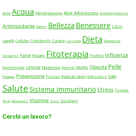
Acqua
Aloe Arborescens
Alimentazione
Acne
Antinfiammatorio
Benessere
Bellezza
Antiossidante
Calcio
Batteri
Dieta
Cucina
capelli
Cellulite
Colesterolo
Curcuma
Digestione
Fitoterapia
Influenza
Fame
Fegato
Fosforo
Dimagrire
Pelle
Obesità
Limone
Magnesio
Ipertensione
Mirtillo
Minerali
Prevenzione
Sale
Psoriasi
Radicali Liberi
Potassio
Raffreddore
Salute
Sistema immunitario
Stress
Tossine
Vitamine
Zucchero
Virus
Vitamina C
Zinco
Cerchi un lavoro?