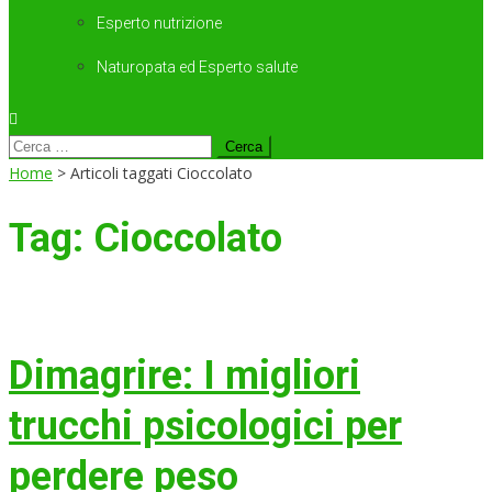
Esperto nutrizione
Naturopata ed Esperto salute
Ricerca
per:
Home
>
Articoli taggati Cioccolato
Tag:
Cioccolato
Dimagrire: I migliori
trucchi psicologici per
perdere peso