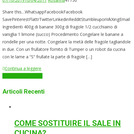
07/10/2019
10/04/2017
Rosanna
41150
Share this…WhatsappFacebookFacebook
SavePinterestFlattrTwitterLinkedinRedditStumbleuponVkXingEmail
Ingredienti 400g di banane 300g di fragole 1/2 cucchiaino di
vaniglia 1 limone (succo) Procedimento Congelare le banane a
rondelle per una notte. Congelare la metà delle fragole tagliandole
in due. Con un frullatore fornito di Tumper o un robot da cucina
con le lame a “S” frullate la parte di fragole […]
Continua a leggere
Navigazione
Articoli meno recenti
articoli
Articoli Recenti
COME SOSTITUIRE IL SALE IN
CUCINA?