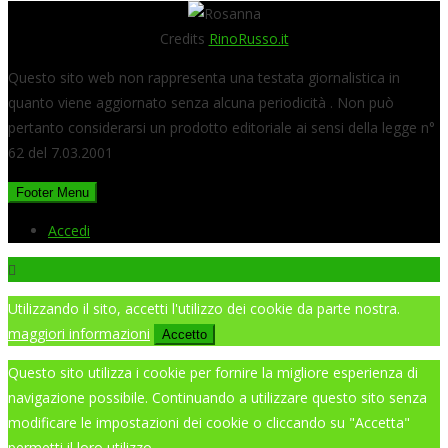
Credits
RinoRusso.it
Questo sito web non rappresenta una testata giornalistica in
quanto viene aggiornato senza alcuna periodicità . Non può
pertanto considerarsi un prodotto editoriale ai sensi della legge n°
62 del 7.03.2001
Footer Menu
Accedi
Utilizzando il sito, accetti l'utilizzo dei cookie da parte nostra.
maggiori informazioni
Accetto
Questo sito utilizza i cookie per fornire la migliore esperienza di
navigazione possibile. Continuando a utilizzare questo sito senza
modificare le impostazioni dei cookie o cliccando su "Accetta"
permetti il loro utilizzo.