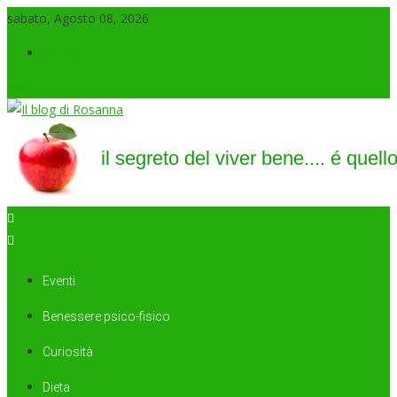
sabato, Agosto 08, 2026
Accedi
Il blog di Rosanna
il segreto del viver bene…. é quello di saper sorridere sempre
Eventi
Benessere psico-fisico
Curiosità
Dieta