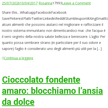
on
25/07/2026
10/04/2017
Rosanna
17993
Leave a Comment
I
Share this…WhatsappFacebookFacebook
cibi
SavePinterestFlattrTwitterLinkedinRedditStumbleuponVkXingEmailE
che
alcuni alimenti che possono aiutarci nel migliorare e rafforzzare il
allungano
nostro sistema immunitario non dimenticandoci mai che l’acqua è
la
il vero segreto della nostra salute bellezza e benessere. L’aglio Per
vita
quanto possa sembrare strano (in particolare per il suo odore e
sapore) l’aglio è considerato uno degli alimenti più utili per la […]
Continua a leggere
Cioccolato fondente
amaro: blocchiamo l’ansia
da dolce