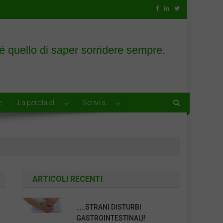
e
La parola al…
Scrivi a…
ARTICOLI RECENTI
…..STRANI DISTURBI
GASTROINTESTINALI!