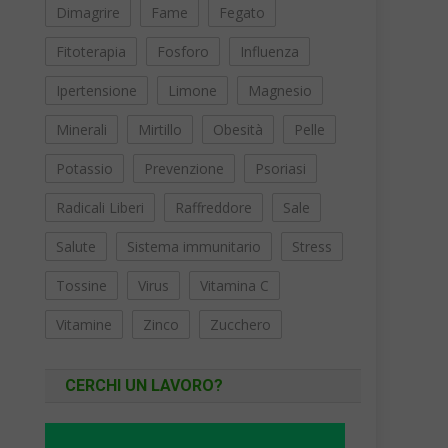
Dimagrire
Fame
Fegato
Fitoterapia
Fosforo
Influenza
Ipertensione
Limone
Magnesio
Minerali
Mirtillo
Obesità
Pelle
Potassio
Prevenzione
Psoriasi
Radicali Liberi
Raffreddore
Sale
Salute
Sistema immunitario
Stress
Tossine
Virus
Vitamina C
Vitamine
Zinco
Zucchero
CERCHI UN LAVORO?