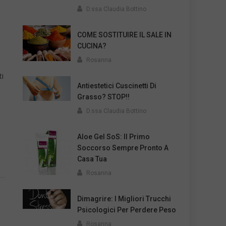
D.ssa Claudia Bottino
COME SOSTITUIRE IL SALE IN
CUCINA?
Rosanna
ti
Antiestetici Cuscinetti Di
Grasso? STOP!!
D.ssa Claudia Bottino
Aloe Gel SoS: Il Primo
Soccorso Sempre Pronto A
Casa Tua
Rosanna
Dimagrire: I Migliori Trucchi
Psicologici Per Perdere Peso
Rosanna