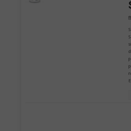
S
S
s
d
p
p
n
E