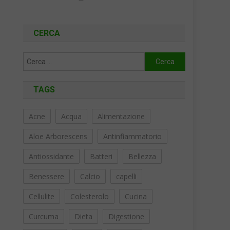
CERCA
Ricerca
per:
TAGS
Acne
Acqua
Alimentazione
Aloe Arborescens
Antinfiammatorio
Antiossidante
Batteri
Bellezza
Benessere
Calcio
capelli
Cellulite
Colesterolo
Cucina
Curcuma
Dieta
Digestione