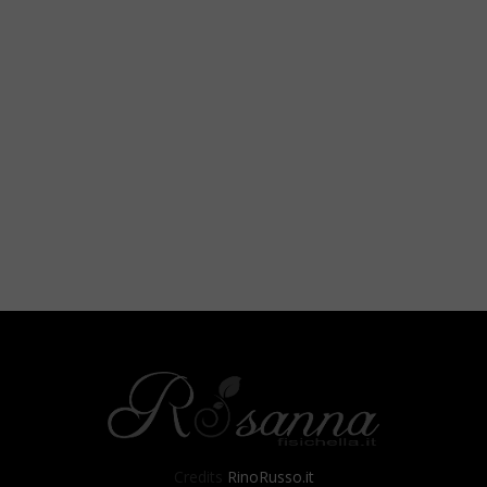
Credits
RinoRusso.it