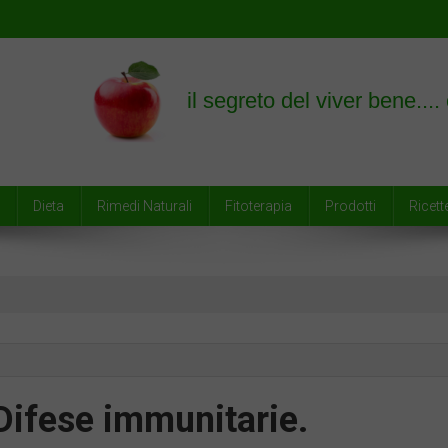
empre
Dieta
Rimedi Naturali
Fitoterapia
Prodotti
Ricett
Difese immunitarie.