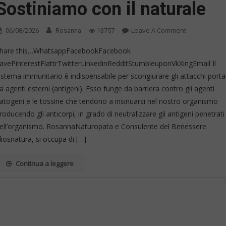
Sostiniamo con il naturale
On
Leave A Comment
06/08/2026
Rosanna
13757
Difese
hare this…WhatsappFacebookFacebook
Immunitarie.
avePinterestFlattrTwitterLinkedinRedditStumbleuponVkXingEmail Il
Sostiniamo
istema immunitario è indispensabile per scongiurare gli attacchi porta
Con
Il
a agenti esterni (antigeni). Esso funge da barriera contro gli agenti
Naturale
atogeni e le tossine che tendono a insinuarsi nel nostro organismo
roducendo gli anticorpi, in grado di neutralizzare gli antigeni penetrati
ell’organismo. RosannaNaturopata e Consulente del Benessere
liosnatura, si occupa di […]
Continua a leggere