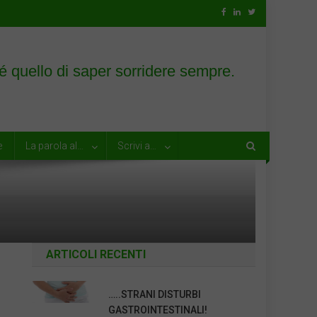
e
La parola al…
Scrivi a…
ARTICOLI RECENTI
…..STRANI DISTURBI
GASTROINTESTINALI!