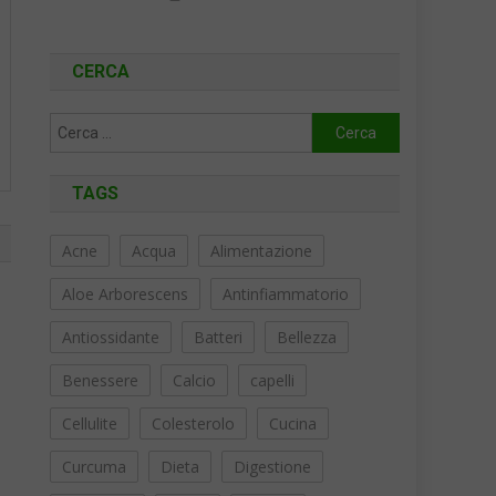
CERCA
Ricerca
per:
TAGS
Acne
Acqua
Alimentazione
Aloe Arborescens
Antinfiammatorio
Antiossidante
Batteri
Bellezza
Benessere
Calcio
capelli
Cellulite
Colesterolo
Cucina
Curcuma
Dieta
Digestione