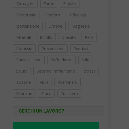
Dimagrire
Fame
Fegato
Fitoterapia
Fosforo
Influenza
Ipertensione
Limone
Magnesio
Minerali
Mirtillo
Obesità
Pelle
Potassio
Prevenzione
Psoriasi
Radicali Liberi
Raffreddore
Sale
Salute
Sistema immunitario
Stress
Tossine
Virus
Vitamina C
Vitamine
Zinco
Zucchero
CERCHI UN LAVORO?