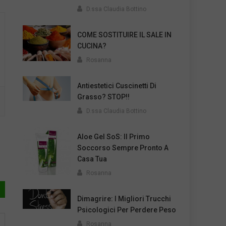
D.ssa Claudia Bottino
COME SOSTITUIRE IL SALE IN
CUCINA?
Rosanna
Antiestetici Cuscinetti Di
Grasso? STOP!!
D.ssa Claudia Bottino
Aloe Gel SoS: Il Primo
Soccorso Sempre Pronto A
Casa Tua
Rosanna
Dimagrire: I Migliori Trucchi
Psicologici Per Perdere Peso
Rosanna