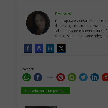
Rosanna
Naturopata e Consulente del Benes
di patologie mediche attraverso l’u
“alimentazione e buona salute”, f
che considera nutrizione adeguata 
Share this...
Navigazione
Bicarbonato: un prodotto magico dai mille usi
articoli