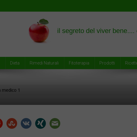
empre
Dieta
Rimedi Naturali
Fitoterapia
Prodotti
Ricett
a medico 1