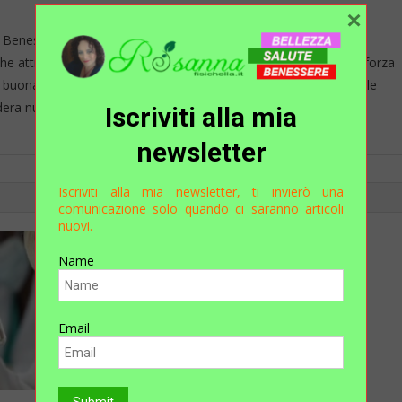
×
Benessere Eliosnatura, si occupa di alimentazione, cura della
 attraverso l'uso di prodotti del tutto naturali. Il suo punto di forza
 buona salute”, fattore sottolineato dall’Organizzazione mondiale
era nutrizione adeguata e salute diritti umani fondamentali.
Iscriviti alla mia
newsletter
Iscriviti alla mia newsletter, ti invierò una
comunicazione solo quando ci saranno articoli
nuovi.
Name
Email