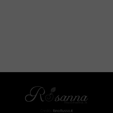
Credits
RinoRusso.it