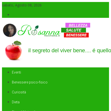
sabato, Agosto 08, 2026
Accedi
Il blog di Rosanna
il segreto del viver bene…. é quello di saper sorridere sempre
Eventi
Benessere psico-fisico
Curiosità
Dieta