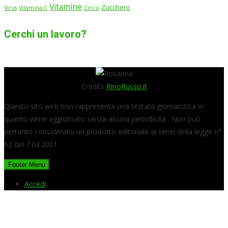
Vitamine
Zucchero
Virus
Vitamina C
Zinco
Cerchi un lavoro?
Credits
RinoRusso.it
Questo sito web non rappresenta una testata giornalistica in
quanto viene aggiornato senza alcuna periodicità . Non può
pertanto considerarsi un prodotto editoriale ai sensi della legge n°
62 del 7.03.2001
Footer Menu
Accedi