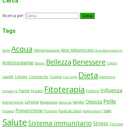
Cerca
Ricerca per:
Tags
Acqua
Aloe Arborescens
Alimentazione
Acne
Antinfiammatorio
Benessere
Bellezza
Antiossidante
Calcio
Batteri
Dieta
Cucina
capelli
Cellulite
Colesterolo
Curcuma
Digestione
Fitoterapia
Influenza
Fame
Fegato
Fosforo
Dimagrire
Pelle
Obesità
Limone
Magnesio
Ipertensione
Mirtillo
Minerali
Prevenzione
Sale
Psoriasi
Radicali Liberi
Potassio
Raffreddore
Salute
Sistema immunitario
Stress
Tossine