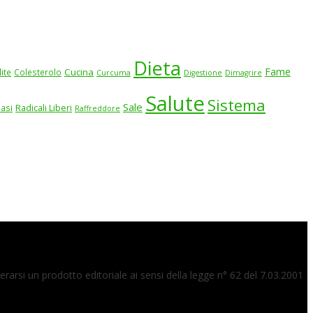
Dieta
Fame
Cucina
lite
Colesterolo
Curcuma
Digestione
Dimagrire
Salute
Sistema
Sale
iasi
Radicali Liberi
Raffreddore
arsi un prodotto editoriale ai sensi della legge n° 62 del 7.03.2001