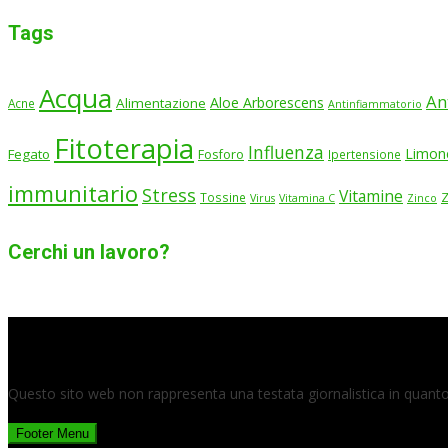
Tags
Acqua
An
Aloe Arborescens
Alimentazione
Acne
Antinfiammatorio
Fitoterapia
Influenza
Limon
Fegato
Fosforo
Ipertensione
immunitario
Stress
Vitamine
Tossine
Virus
Vitamina C
Zinco
Cerchi un lavoro?
Questo sito web non rappresenta una testata giornalistica in quanto 
Footer Menu