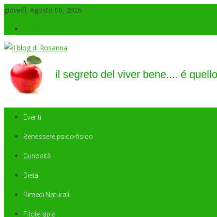
giovedì, Agosto 06, 2026
Accedi
Il blog di Rosanna
il segreto del viver bene…. é quello di saper sorridere sempre
Eventi
Benessere psico-fisico
Curiosità
Dieta
Rimedi Naturali
Fitoterapia