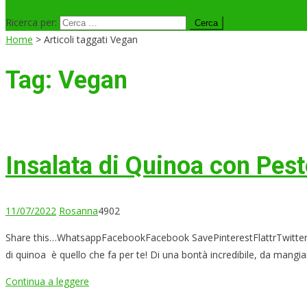
Ricerca per:
Home
>
Articoli taggati Vegan
Tag:
Vegan
Insalata di Quinoa con Pesto
11/07/2022
Rosanna
4902
Share this…WhatsappFacebookFacebook SavePinterestFlattrTwitterLin
di quinoa è quello che fa per te! Di una bontà incredibile, da mangi
Continua a leggere