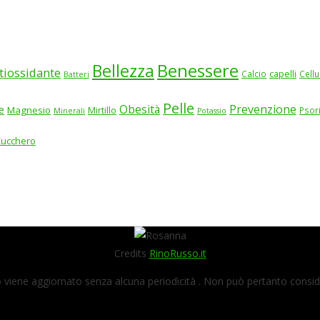
Benessere
Bellezza
tiossidante
Calcio
capelli
Cellu
Batteri
Pelle
Obesità
Prevenzione
e
Magnesio
Mirtillo
Psor
Minerali
Potassio
Zucchero
Credits
RinoRusso.it
viene aggiornato senza alcuna periodicità . Non può pertanto consider