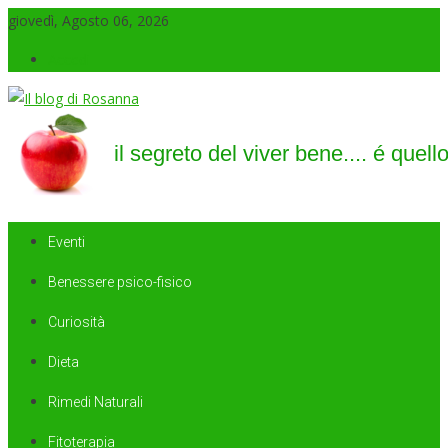
giovedì, Agosto 06, 2026
Accedi
Il blog di Rosanna
il segreto del viver bene…. é quello di saper sorridere sempre
Eventi
Benessere psico-fisico
Curiosità
Dieta
Rimedi Naturali
Fitoterapia