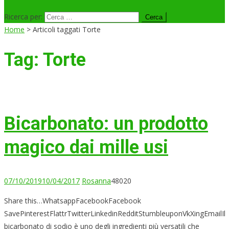
Ricerca per:
Home
>
Articoli taggati Torte
Tag:
Torte
Bicarbonato: un prodotto
magico dai mille usi
07/10/2019
10/04/2017
Rosanna
48020
Share this…WhatsappFacebookFacebook
SavePinterestFlattrTwitterLinkedinRedditStumbleuponVkXingEmailIl
bicarbonato di sodio è uno degli ingredienti più versatili che