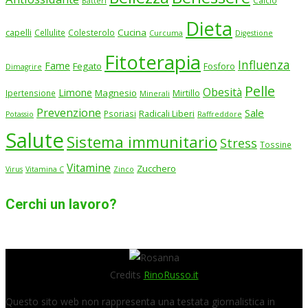
Batteri
Dieta
Cucina
capelli
Cellulite
Colesterolo
Curcuma
Digestione
Fitoterapia
Influenza
Fame
Fegato
Fosforo
Dimagrire
Pelle
Obesità
Limone
Magnesio
Ipertensione
Mirtillo
Minerali
Prevenzione
Sale
Psoriasi
Radicali Liberi
Potassio
Raffreddore
Salute
Sistema immunitario
Stress
Tossine
Vitamine
Zucchero
Virus
Vitamina C
Zinco
Cerchi un lavoro?
Credits
RinoRusso.it
Questo sito web non rappresenta una testata giornalistica in