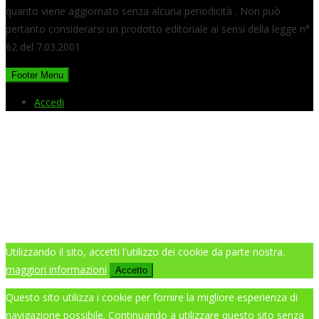
quanto viene aggiornato senza alcuna periodicità . Non può
pertanto considerarsi un prodotto editoriale ai sensi della legge n°
62 del 7.03.2001
Footer Menu
Accedi
Utilizzando il sito, accetti l'utilizzo dei cookie da parte nostra.
maggiori informazioni
Accetto
Questo sito utilizza i cookie per fornire la migliore esperienza di
navigazione possibile. Continuando a utilizzare questo sito senza