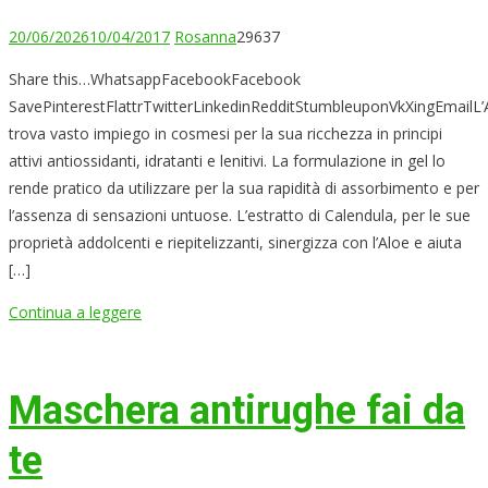
20/06/2026
10/04/2017
Rosanna
29637
Share this…WhatsappFacebookFacebook
SavePinterestFlattrTwitterLinkedinRedditStumbleuponVkXingEmailL’
trova vasto impiego in cosmesi per la sua ricchezza in principi
attivi antiossidanti, idratanti e lenitivi. La formulazione in gel lo
rende pratico da utilizzare per la sua rapidità di assorbimento e per
l’assenza di sensazioni untuose. L’estratto di Calendula, per le sue
proprietà addolcenti e riepitelizzanti, sinergizza con l’Aloe e aiuta
[…]
Continua a leggere
Maschera antirughe fai da
te