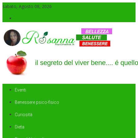
sabato, Agosto 08, 2026
Accedi
Il blog di Rosanna
il segreto del viver bene…. é quello di saper sorridere sempre
Eventi
Benessere psico-fisico
Curiosità
Dieta