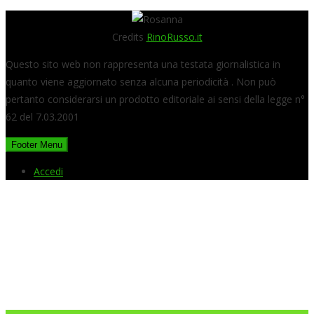
Credits
RinoRusso.it
Questo sito web non rappresenta una testata giornalistica in
quanto viene aggiornato senza alcuna periodicità . Non può
pertanto considerarsi un prodotto editoriale ai sensi della legge n°
62 del 7.03.2001
Footer Menu
Accedi