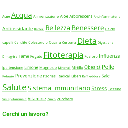
Acqua
Aloe Arborescens
Alimentazione
Acne
Antinfiammatorio
Benessere
Bellezza
Antiossidante
Calcio
Batteri
Dieta
Cucina
capelli
Cellulite
Colesterolo
Curcuma
Digestione
Fitoterapia
Influenza
Fame
Fegato
Fosforo
Dimagrire
Pelle
Obesità
Limone
Magnesio
Ipertensione
Mirtillo
Minerali
Prevenzione
Sale
Psoriasi
Radicali Liberi
Potassio
Raffreddore
Salute
Sistema immunitario
Stress
Tossine
Vitamine
Zucchero
Virus
Vitamina C
Zinco
Cerchi un lavoro?