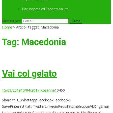
Naturopata ed Esperto salute
Ricerca per:
Home
>
Articoli taggati Macedonia
Tag:
Macedonia
Vai col gelato
15/09/2019
10/04/2017
Rosanna
10460
Share this…WhatsappFacebookFacebook
SavePinterestFlattrTwitterLinkedinRedditStumbleuponVkXingEmail
Un buon gelato può sostituire da solo un pasto. Meglio se alla