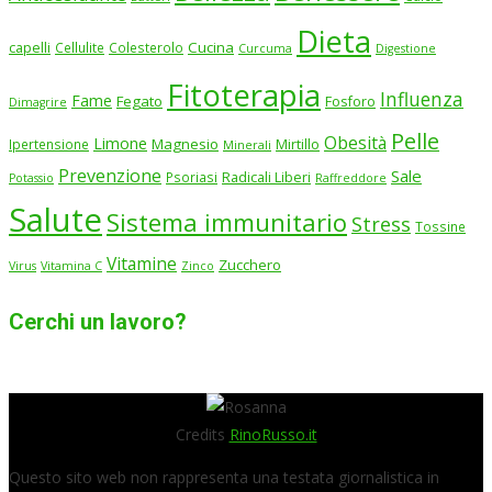
Dieta
Cucina
capelli
Cellulite
Colesterolo
Curcuma
Digestione
Fitoterapia
Influenza
Fame
Fegato
Fosforo
Dimagrire
Pelle
Obesità
Limone
Magnesio
Ipertensione
Mirtillo
Minerali
Prevenzione
Sale
Psoriasi
Radicali Liberi
Potassio
Raffreddore
Salute
Sistema immunitario
Stress
Tossine
Vitamine
Zucchero
Virus
Vitamina C
Zinco
Cerchi un lavoro?
Credits
RinoRusso.it
Questo sito web non rappresenta una testata giornalistica in