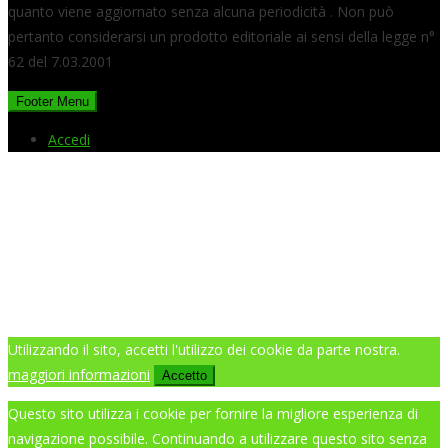
quanto viene aggiornato senza alcuna periodicità . Non può
pertanto considerarsi un prodotto editoriale ai sensi della legge n°
62 del 7.03.2001
Footer Menu
Accedi
Utilizzando il sito, accetti l'utilizzo dei cookie da parte nostra.
maggiori informazioni
Accetto
Questo sito utilizza i cookie per fornire la migliore esperienza di
navigazione possibile. Continuando a utilizzare questo sito senza