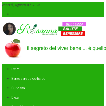
venerdì, Agosto 07, 2026
Accedi
Il blog di Rosanna
il segreto del viver bene…. é quello di saper sorridere sempre
Eventi
Benessere psico-fisico
Curiosità
Dieta