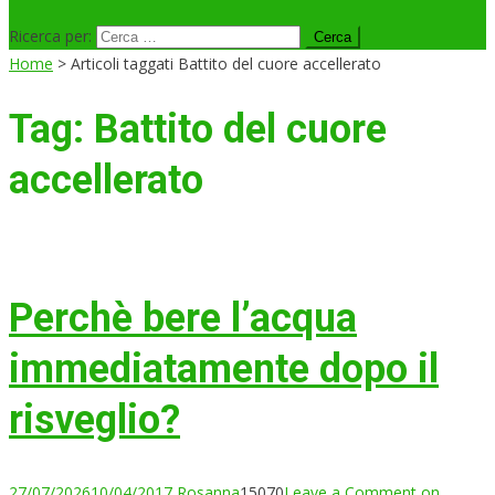
Ricerca per:
Home
>
Articoli taggati Battito del cuore accellerato
Tag:
Battito del cuore
accellerato
Perchè bere l’acqua
immediatamente dopo il
risveglio?
27/07/2026
10/04/2017
Rosanna
15070
Leave a Comment
on