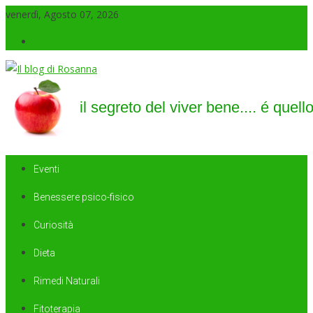
venerdì, Agosto 07, 2026
Accedi
Il blog di Rosanna
il segreto del viver bene…. é quello di saper sorridere sempre
Eventi
Benessere psico-fisico
Curiosità
Dieta
Rimedi Naturali
Fitoterapia