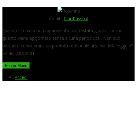
Credits
RinoRusso.it
Questo sito web non rappresenta una testata giornalistica in
quanto viene aggiornato senza alcuna periodicità . Non può
pertanto considerarsi un prodotto editoriale ai sensi della legge n°
62 del 7.03.2001
Footer Menu
Accedi