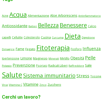
Acqua
Aloe Arborescens
Alimentazione
Acne
Antinfiammatorio
Benessere
Bellezza
Antiossidante
Calcio
Batteri
Dieta
Cucina
capelli
Cellulite
Colesterolo
Curcuma
Digestione
Fitoterapia
Influenza
Fame
Fegato
Fosforo
Dimagrire
Pelle
Obesità
Limone
Magnesio
Ipertensione
Mirtillo
Minerali
Prevenzione
Sale
Psoriasi
Radicali Liberi
Potassio
Raffreddore
Salute
Sistema immunitario
Stress
Tossine
Vitamine
Zucchero
Virus
Vitamina C
Zinco
Cerchi un lavoro?