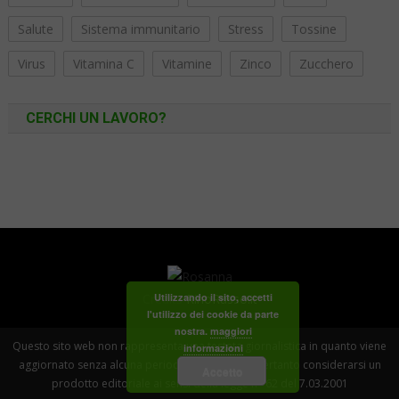
Salute
Sistema immunitario
Stress
Tossine
Virus
Vitamina C
Vitamine
Zinco
Zucchero
CERCHI UN LAVORO?
Credits
RinoRusso.it
Utilizzando il sito, accetti
l'utilizzo dei cookie da parte
nostra.
maggiori
Questo sito web non rappresenta una testata giornalistica in quanto viene
informazioni
aggiornato senza alcuna periodicità . Non può pertanto considerarsi un
Accetto
prodotto editoriale ai sensi della legge n° 62 del 7.03.2001