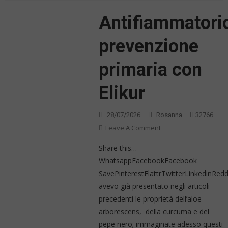
Antifiammatori
prevenzione
primaria con
Elikur
28/07/2026
Rosanna
32766
On
Leave A Comment
Antifiammatorio:
Share this…
Prevenzione
WhatsappFacebookFacebook
Primaria
SavePinterestFlattrTwitterLinkedinRed
Con
avevo già presentato negli articoli
Elikur
precedenti le proprietà dell’aloe
arborescens, della curcuma e del
pepe nero; immaginate adesso questi