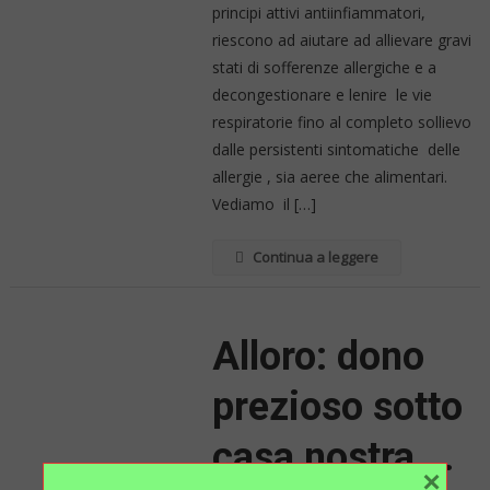
La
principi attivi antiinfiammatori,
Soluzione
riescono ad aiutare ad allievare gravi
Con
stati di sofferenze allergiche e a
Tre
decongestionare e lenire le vie
Piante….Boswellia,
respiratorie fino al completo sollievo
Eucalipto,Aloe
dalle persistenti sintomatiche delle
Arborescens.
allergie , sia aeree che alimentari.
Vediamo il […]
Continua a leggere
Alloro: dono
prezioso sotto
casa nostra….
×