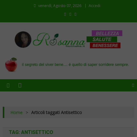
venerdì, Agosto 07, 2026
Accedi
Il blog di Rosanna
il segreto del viver bene…. é quello di saper sorridere sempre
Home
>
Articoli taggati Antisettico
TAG:
ANTISETTICO