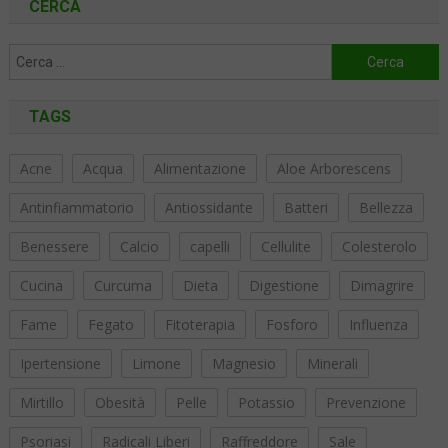
CERCA
Ricerca
per:
TAGS
Acne
Acqua
Alimentazione
Aloe Arborescens
Antinfiammatorio
Antiossidante
Batteri
Bellezza
Benessere
Calcio
capelli
Cellulite
Colesterolo
Cucina
Curcuma
Dieta
Digestione
Dimagrire
Fame
Fegato
Fitoterapia
Fosforo
Influenza
Ipertensione
Limone
Magnesio
Minerali
Mirtillo
Obesità
Pelle
Potassio
Prevenzione
Psoriasi
Radicali Liberi
Raffreddore
Sale