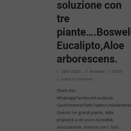
soluzione con
tre
piante….Boswell
Eucalipto,Aloe
arborescens.
28/07/2026
Rosanna
20075
On
Leave A Comment
Basta
Share this…
Allergia..
WhatsappFacebookFacebook
Antistaminici
SavePinterestFlattrTwitterLinkedinRe
Chimici
Queste tre grandi piante, dalle
E
Cortisone
proprietà a dir poco incredibili,
….
associandole insieme con i loro