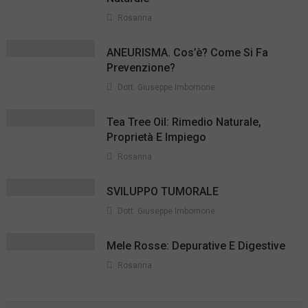
Rosanna
ANEURISMA. Cos’è? Come Si Fa
Prevenzione?
Dott. Giuseppe Imbornone
Tea Tree Oil: Rimedio Naturale,
Proprietà E Impiego
Rosanna
SVILUPPO TUMORALE
Dott. Giuseppe Imbornone
Mele Rosse: Depurative E Digestive
Rosanna