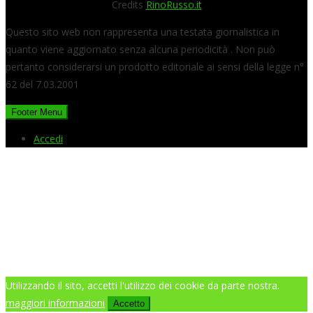
Credits
RinoRusso.it
Questo sito web non rappresenta una testata giornalistica in
quanto viene aggiornato senza alcuna periodicità . Non può
pertanto considerarsi un prodotto editoriale ai sensi della legge n°
62 del 7.03.2001
Footer Menu
Accedi
Utilizzando il sito, accetti l'utilizzo dei cookie da parte nostra.
maggiori informazioni
Accetto