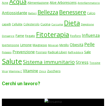
Acqua
Aloe Arborescens
Alimentazione
Acne
Antinfiammatorio
Benessere
Bellezza
Antiossidante
Calcio
Batteri
Dieta
Cucina
capelli
Cellulite
Colesterolo
Curcuma
Digestione
Fitoterapia
Influenza
Fame
Fegato
Fosforo
Dimagrire
Pelle
Obesità
Limone
Magnesio
Ipertensione
Mirtillo
Minerali
Prevenzione
Sale
Psoriasi
Radicali Liberi
Potassio
Raffreddore
Salute
Sistema immunitario
Stress
Tossine
Vitamine
Zucchero
Virus
Vitamina C
Zinco
Cerchi un lavoro?