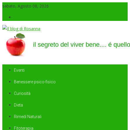
sabato, Agosto 08, 2026
Accedi
Il blog di Rosanna
il segreto del viver bene…. é quello di saper sorridere sempre
Eventi
Benessere psico-fisico
Curiosità
Dieta
Rimedi Naturali
Fitoterapia