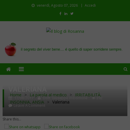
venerdì, Agosto 07, 2026
Accedi
Il blog di Rosanna
il segreto del viver bene…. é quello di saper sorridere sempre
VALERIANA
Home
>
La parola al medico
>
IRRITABILITÀ,
17/08/2017
Dott. Giuseppe Imbornone
392
INSONNIA, ANSIA
>
Valeriana
On
Leave A Comment
Valeriana
Share this...