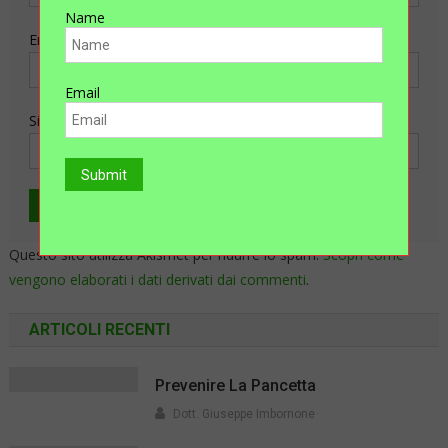
Name
Email
Email
Sito web
Questo sito utilizza Akismet per ridurre lo spam.
Scopri come
vengono elaborati i dati derivati dai commenti
.
ARTICOLI RECENTI
Prevenire La Pancetta
Dott. Giuseppe Imbornone