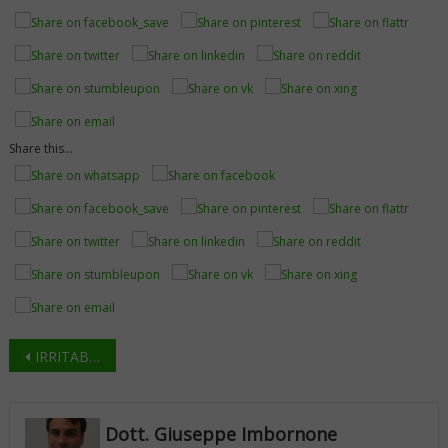
Share this...
Navigazione
IRRITABILITÀ, INSONNIA, ANSIA
articoli
Dott. Giuseppe Imbornone