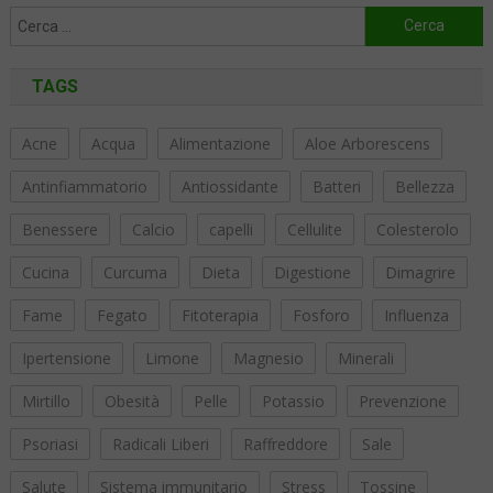
Ricerca
per:
TAGS
Acne
Acqua
Alimentazione
Aloe Arborescens
Antinfiammatorio
Antiossidante
Batteri
Bellezza
Benessere
Calcio
capelli
Cellulite
Colesterolo
Cucina
Curcuma
Dieta
Digestione
Dimagrire
Fame
Fegato
Fitoterapia
Fosforo
Influenza
Ipertensione
Limone
Magnesio
Minerali
Mirtillo
Obesità
Pelle
Potassio
Prevenzione
Psoriasi
Radicali Liberi
Raffreddore
Sale
Salute
Sistema immunitario
Stress
Tossine