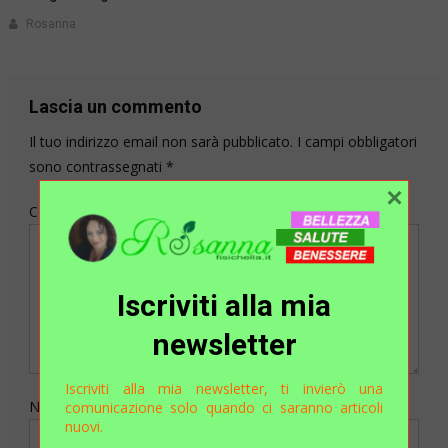
Rosanna
Lascia un commento
Il tuo indirizzo email non sarà pubblicato.
I campi obbligatori
sono contrassegnati
*
×
Commento
*
Iscriviti alla mia
newsletter
Iscriviti alla mia newsletter, ti invierò una
Nome
comunicazione solo quando ci saranno articoli
nuovi.