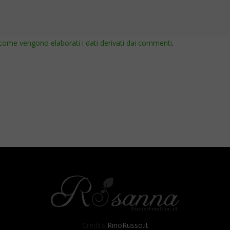
come vengono elaborati i dati derivati dai commenti
.
Credits
RinoRusso.it