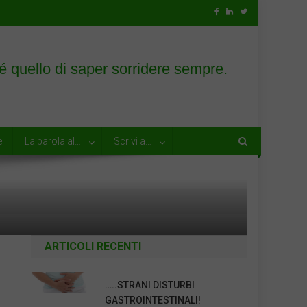
e
La parola al…
Scrivi a…
ARTICOLI RECENTI
…..STRANI DISTURBI
GASTROINTESTINALI!