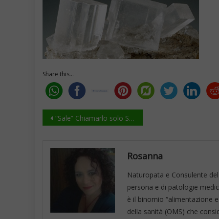
Share this...
Navigazione
“Sale” Chiamarlo solo Sale è uno spreco :)
articoli
Rosanna
Naturopata e Consulente del 
persona e di patologie mediche
è il binomio “alimentazione e
della sanità (OMS) che consid