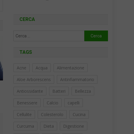
CERCA
Ricerca
per:
TAGS
Acne
Acqua
Alimentazione
Aloe Arborescens
Antinfiammatorio
Antiossidante
Batteri
Bellezza
Benessere
Calcio
capelli
Cellulite
Colesterolo
Cucina
Curcuma
Dieta
Digestione