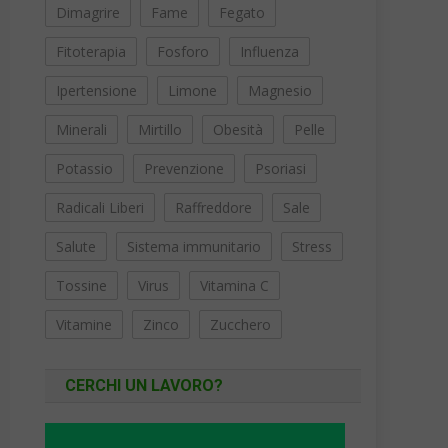
Dimagrire
Fame
Fegato
Fitoterapia
Fosforo
Influenza
Ipertensione
Limone
Magnesio
Minerali
Mirtillo
Obesità
Pelle
Potassio
Prevenzione
Psoriasi
Radicali Liberi
Raffreddore
Sale
Salute
Sistema immunitario
Stress
Tossine
Virus
Vitamina C
Vitamine
Zinco
Zucchero
CERCHI UN LAVORO?