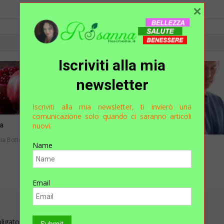
×
Iscriviti alla mia
newsletter
Iscriviti alla mia newsletter, ti invierò una
comunicazione solo quando ci saranno articoli
nuovi.
a
ia Bottino
Name
Prostata Sotto Controllo
Rosanna
Email
bligatori sono contrassegnati
*