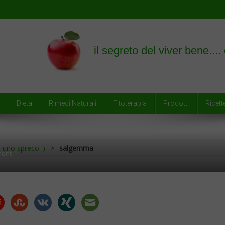
empre
Dieta
Rimedi Naturali
Fitoterapia
Prodotti
Ricett
 uno spreco :)
>
salgemma
On
ment
Salgemma